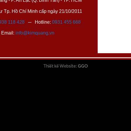
ng - P. An Lạc (Q. Bình Tân) - TP. HCM
 Tp. Hồ Chí Minh cấp ngày 21/10/2011
938 118 428
─ Hotline:
0931 455 668
Email:
info@kimquang.vn
Thiết kế Website
:
GGO