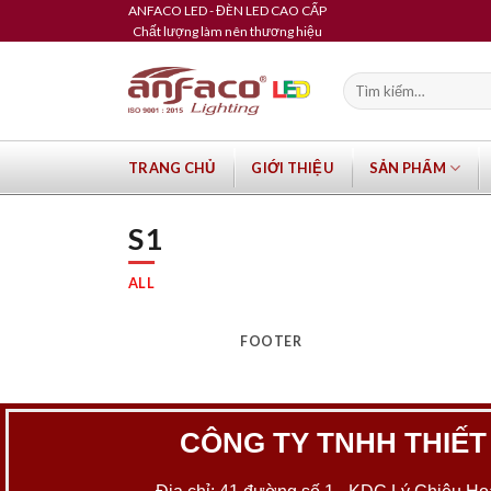
Skip
ANFACO LED - ĐÈN LED CAO CẤP
Chất lượng làm nên thương hiệu
to
content
Tìm
kiếm:
TRANG CHỦ
GIỚI THIỆU
SẢN PHẨM
S1
ALL
FOOTER
CÔNG TY TNHH THIẾT