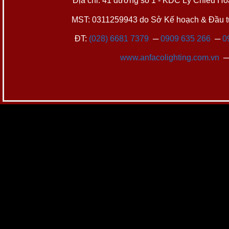
Địa chỉ: 41 đường số 1 - KDC Lý Chiêu Hoà
MST: 0311259943 do Sở Kế hoạch & Đầu tư
ĐT:
(028) 6681 7379
─
0909 635 266
─
0
www.anfacolighting.com.vn
─ 