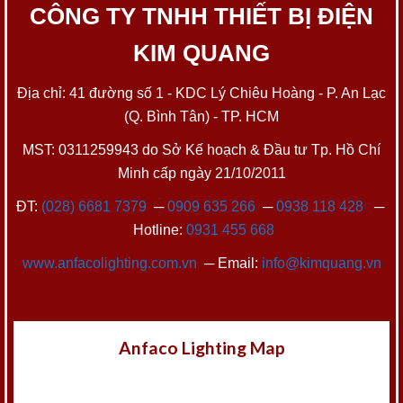
CÔNG TY TNHH THIẾT BỊ ĐIỆN
KIM QUANG
Địa chỉ: 41 đường số 1 - KDC Lý Chiêu Hoàng - P. An Lạc
(Q. Bình Tân) - TP. HCM
MST: 0311259943 do Sở Kế hoạch & Đầu tư Tp. Hồ Chí
Minh cấp ngày 21/10/2011
ĐT:
(028) 6681 7379
─
0909 635 266
─
0938 118 428
─
Hotline:
0931 455 668
www.anfacolighting.com.vn
─ Email:
info@kimquang.vn
Anfaco Lighting Map