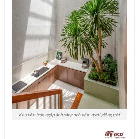
Khu bếp tràn ngập ánh sáng nhờ nằm dưới giếng trời.