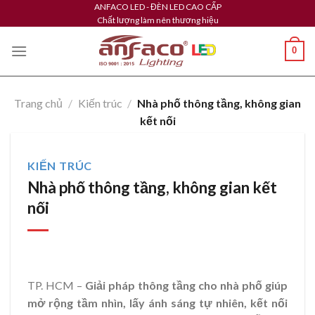
Skip
ANFACO LED - ĐÈN LED CAO CẤP
Chất lượng làm nên thương hiệu
to
content
0
Trang chủ
/
Kiến trúc
/
Nhà phố thông tầng, không gian
kết nối
KIẾN TRÚC
Nhà phố thông tầng, không gian kết
nối
TP. HCM –
Giải pháp thông tầng cho nhà phố giúp
mở rộng tầm nhìn, lấy ánh sáng tự nhiên, kết nối