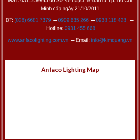
MST: 0311259943 do Sở Kế hoạch & Đầu tư Tp. Hồ Chí
Minh cấp ngày 21/10/2011
ĐT:
(028) 6681 7379
─
0909 635 266
─
0938 118 428
─
Hotline:
0931 455 668
www.anfacolighting.com.vn
─ Email:
info@kimquang.vn
Anfaco Lighting Map