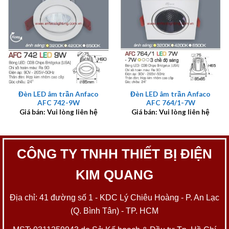
Đèn LED âm trần Anfaco
Đèn LED âm trần Anfaco
AFC 742-9W
AFC 764/1-7W
Giá bán: Vui lòng liên hệ
Giá bán: Vui lòng liên hệ
CÔNG TY TNHH THIẾT BỊ ĐIỆN
KIM QUANG
Địa chỉ: 41 đường số 1 - KDC Lý Chiêu Hoàng - P. An Lạc
(Q. Bình Tân) - TP. HCM