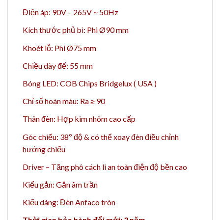
Điện áp: 90V – 265V ~ 50Hz
Kích thước phủ bì: Phi Ø90 mm
Khoét lỗ: Phi Ø75 mm
Chiều dày đế: 55 mm
Bóng LED: COB Chips Bridgelux ( USA )
Chỉ số hoàn màu: Ra ≥ 90
Thân đèn: Hợp kim nhôm cao cấp
Góc chiếu: 38º độ & có thể xoay đèn điều chỉnh
hướng chiếu
Driver – Tăng phô cách li an toàn điện độ bền cao
Kiểu gắn: Gắn âm trần
Kiểu dáng: Đèn Anfaco tròn
Thời gian bảo hành đổi mới: 3 năm