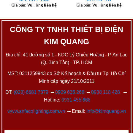
Giá bán: Vui lòng liên hệ
Giá bán: Vui lòng liên hệ
CÔNG TY TNHH THIẾT BỊ ĐIỆN
KIM QUANG
Địa chỉ: 41 đường số 1 - KDC Lý Chiêu Hoàng - P. An Lạc
(Q. Bình Tân) - TP. HCM
MST: 0311259943 do Sở Kế hoạch & Đầu tư Tp. Hồ Chí
Minh cấp ngày 21/10/2011
ĐT:
(028) 6681 7379
─
0909 635 266
─
0938 118 428
─
Hotline:
0931 455 668
www.anfacolighting.com.vn
─ Email:
info@kimquang.vn