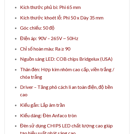
Kích thước phủ bì: Phi 65 mm
Kích thước khoét lỗ: Phi 50 x Dày 35 mm
Góc chiếu: 50 độ
Điện áp: 90V – 265V ~ 50Hz
Chỉ số hoàn màu: Ra ≥ 90
Nguồn sáng LED: COB chips Bridgelux (USA)
Thân đèn: Hợp kim nhôm cao cấp, viền trắng /
chóa trắng
Driver – Tăng phô cách li an toàn điện, độ bền
cao
Kiểu gắn: Lắp âm trần
Kiểu dáng: Đèn Anfaco tròn
Đèn sử dụng CHIPS LED chất lượng cao giúp
tạo hiệu suất phát sáng cao