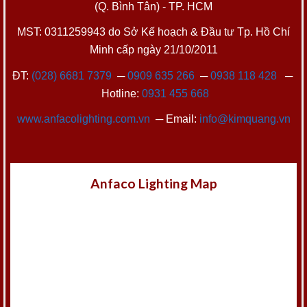
(Q. Bình Tân) - TP. HCM
MST: 0311259943 do Sở Kế hoạch & Đầu tư Tp. Hồ Chí
Minh cấp ngày 21/10/2011
ĐT:
(028) 6681 7379
─
0909 635 266
─
0938 118 428
─
Hotline:
0931 455 668
www.anfacolighting.com.vn
─ Email:
info@kimquang.vn
Anfaco Lighting Map