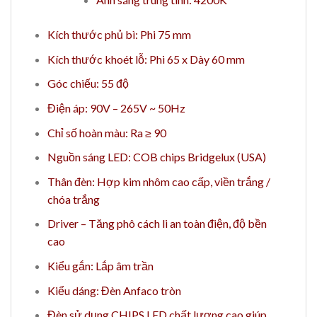
Kích thước phủ bì: Phi 75 mm
Kích thước khoét lỗ: Phi 65 x Dày 60 mm
Góc chiếu: 55 độ
Điện áp: 90V – 265V ~ 50Hz
Chỉ số hoàn màu: Ra ≥ 90
Nguồn sáng LED: COB chips Bridgelux (USA)
Thân đèn: Hợp kim nhôm cao cấp, viền trắng /
chóa trắng
Driver – Tăng phô cách li an toàn điện, độ bền
cao
Kiểu gắn: Lắp âm trần
Kiểu dáng: Đèn Anfaco tròn
Đèn sử dụng CHIPS LED chất lượng cao giúp