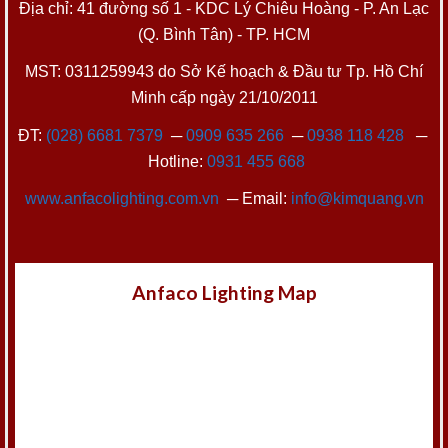
Địa chỉ: 41 đường số 1 - KDC Lý Chiêu Hoàng - P. An Lạc
(Q. Bình Tân) - TP. HCM
MST: 0311259943 do Sở Kế hoạch & Đầu tư Tp. Hồ Chí
Minh cấp ngày 21/10/2011
ĐT:
(028) 6681 7379
─
0909 635 266
─
0938 118 428
─
Hotline:
0931 455 668
www.anfacolighting.com.vn
─ Email:
info@kimquang.vn
Anfaco Lighting Map