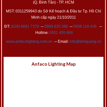
(Q. Bình Tân) - TP. HCM
MST: 0311259943 do Sở Kế hoạch & Đầu tư Tp. Hồ Chí
Minh cấp ngày 21/10/2011
ĐT:
(028) 6681 7379
─
0909 635 266
─
0938 118 428
─
Hotline:
0931 455 668
www.anfacolighting.com.vn
─ Email:
info@kimquang.vn
Anfaco Lighting Map