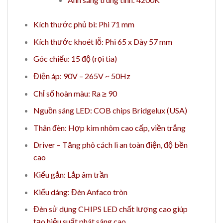
Kích thước phủ bì: Phi 71 mm
Kích thước khoét lỗ: Phi 65 x Dày 57 mm
Góc chiếu: 15 độ (rọi tia)
Điện áp: 90V – 265V ~ 50Hz
Chỉ số hoàn màu: Ra ≥ 90
Nguồn sáng LED: COB chips Bridgelux (USA)
Thân đèn: Hợp kim nhôm cao cấp, viền trắng
Driver – Tăng phô cách li an toàn điện, độ bền
cao
Kiểu gắn: Lắp âm trần
Kiểu dáng: Đèn Anfaco tròn
Đèn sử dụng CHIPS LED chất lượng cao giúp
tạo hiệu suất phát sáng cao