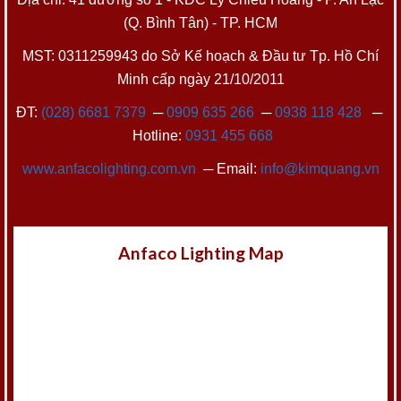
(Q. Bình Tân) - TP. HCM
MST: 0311259943 do Sở Kế hoạch & Đầu tư Tp. Hồ Chí
Minh cấp ngày 21/10/2011
ĐT:
(028) 6681 7379
─
0909 635 266
─
0938 118 428
─
Hotline:
0931 455 668
www.anfacolighting.com.vn
─ Email:
info@kimquang.vn
Anfaco Lighting Map