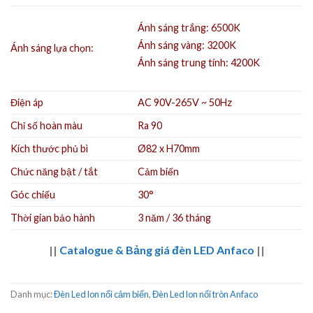
Ánh sáng trắng: 6500K
Ánh sáng vàng: 3200K
Ánh sáng lựa chọn:
Ánh sáng trung tính: 4200K
Điện áp
AC 90V-265V ~ 50Hz
Chỉ số hoàn màu
Ra 90
Kích thước phủ bì
Ø82 x H70mm
Chức năng bật / tắt
Cảm biến
Góc chiếu
30°
Thời gian bảo hành
3 năm / 36 tháng
||
Catalogue & Bảng giá đèn LED Anfaco
||
Danh mục:
Đèn Led lon nổi cảm biến
,
Đèn Led lon nổi tròn Anfaco