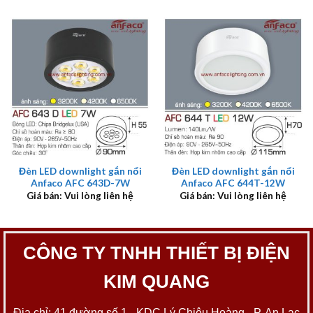
Đèn LED downlight gắn nổi
Đèn LED downlight gắn nổi
Anfaco AFC 643D-7W
Anfaco AFC 644T-12W
Giá bán: Vui lòng liên hệ
Giá bán: Vui lòng liên hệ
CÔNG TY TNHH THIẾT BỊ ĐIỆN
KIM QUANG
Địa chỉ: 41 đường số 1 - KDC Lý Chiêu Hoàng - P. An Lạc