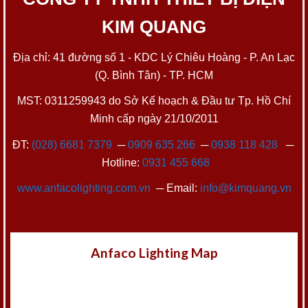
KIM QUANG
Địa chỉ: 41 đường số 1 - KDC Lý Chiêu Hoàng - P. An Lạc
(Q. Bình Tân) - TP. HCM
MST: 0311259943 do Sở Kế hoạch & Đầu tư Tp. Hồ Chí
Minh cấp ngày 21/10/2011
ĐT:
(028) 6681 7379
─
0909 635 266
─
0938 118 428
─
Hotline:
0931 455 668
www.anfacolighting.com.vn
─ Email:
info@kimquang.vn
Anfaco Lighting Map