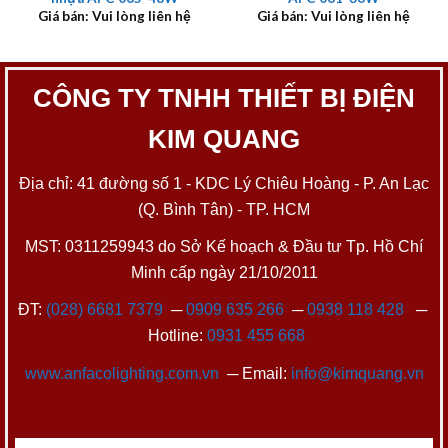
Giá bán: Vui lòng liên hệ
Giá bán: Vui lòng liên hệ
CÔNG TY TNHH THIẾT BỊ ĐIỆN
KIM QUANG
Địa chỉ: 41 đường số 1 - KDC Lý Chiêu Hoàng - P. An Lạc
(Q. Bình Tân) - TP. HCM
MST: 0311259943 do Sở Kế hoạch & Đầu tư Tp. Hồ Chí
Minh cấp ngày 21/10/2011
ĐT:
(028) 6681 7379
─
0909 635 266
─
0938 118 428
─
Hotline:
0931 455 668
www.anfacolighting.com.vn
─ Email:
info@kimquang.vn