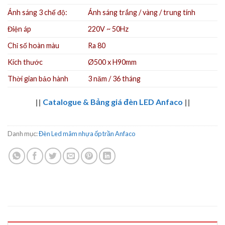
Ánh sáng 3 chế độ:
Ánh sáng trắng /
vàng /
trung tính
Điện áp
220V ~ 50Hz
Chỉ số hoàn màu
Ra 80
Kích thước
Ø500 x H90mm
Thời gian bảo hành
3 năm / 36 tháng
||
Catalogue & Bảng giá đèn LED Anfaco
||
Danh mục:
Đèn Led mâm nhựa ốp trần Anfaco