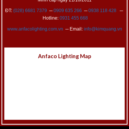
ĐT:
(028) 6681 7379
─
0909 635 266
─
0938 118 428
─
Hotline:
0931 455 668
www.anfacolighting.com.vn
─ Email:
info@kimquang.vn
Anfaco Lighting Map