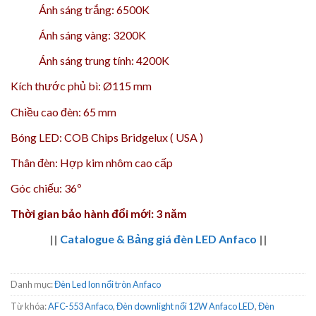
Ánh sáng trắng: 6500K
Ánh sáng vàng: 3200K
Ánh sáng trung tính: 4200K
Kích thước phủ bì: Ø115 mm
Chiều cao đèn: 65 mm
Bóng LED: COB Chips Bridgelux ( USA )
Thân đèn: Hợp kim nhôm cao cấp
Góc chiếu: 36º
Thời gian bảo hành đổi mới: 3 năm
||
Catalogue & Bảng giá đèn LED Anfaco
||
Danh mục:
Đèn Led lon nổi tròn Anfaco
Từ khóa:
AFC-553 Anfaco
,
Đèn downlight nổi 12W Anfaco LED
,
Đèn