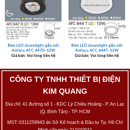
Đèn LED downlight gắn nổi
Đèn LED downlight gắn nổi
Anfaco AFC 647D-12W
Anfaco AFC 644T-12W
Giá bán: Vui lòng liên hệ
Giá bán: Vui lòng liên hệ
CÔNG TY TNHH THIẾT BỊ ĐIỆN
KIM QUANG
Địa chỉ: 41 đường số 1 - KDC Lý Chiêu Hoàng - P. An Lạc
(Q. Bình Tân) - TP. HCM
MST: 0311259943 do Sở Kế hoạch & Đầu tư Tp. Hồ Chí
Minh cấp ngày 21/10/2011