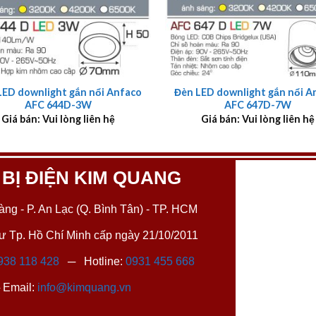
+
LED downlight gắn nổi Anfaco
Đèn LED downlight gắn nổi A
AFC 644D-3W
AFC 647D-7W
Giá bán: Vui lòng liên hệ
Giá bán: Vui lòng liên hệ
 BỊ ĐIỆN KIM QUANG
ng - P. An Lạc (Q. Bình Tân) - TP. HCM
 Tp. Hồ Chí Minh cấp ngày 21/10/2011
938 118 428
─ Hotline:
0931 455 668
Email:
info@kimquang.vn