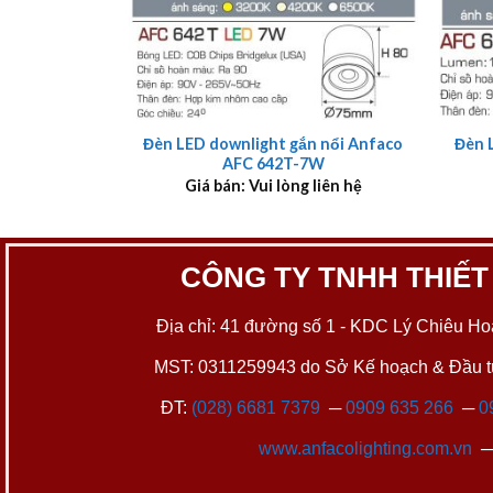
+
+
Đèn LED downlight gắn nổi Anfaco
Đèn 
AFC 642T-7W
Giá bán: Vui lòng liên hệ
CÔNG TY TNHH THIẾT
Địa chỉ: 41 đường số 1 - KDC Lý Chiêu Hoà
MST: 0311259943 do Sở Kế hoạch & Đầu tư
ĐT:
(028) 6681 7379
─
0909 635 266
─
0
www.anfacolighting.com.vn
─ 