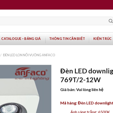
CATALOGUE – BẢNG GIÁ
THÔNG TIN CẦN BIẾT
KIẾN TRÚC
/
ĐÈN LED LON NỔI VUÔNG ANFACO
Đèn LED downlig
769T/2-12W
Giá bán: Vui lòng liên hệ
Mã hàng: Đèn LED downligh
Ánh sáng trắng: 6500K