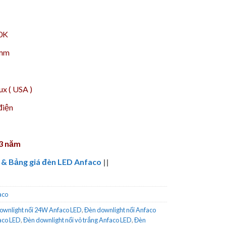
00K
 mm
x ( USA )
điện
 3 năm
 & Bảng giá đèn LED Anfaco
||
aco
ownlight nổi 24W Anfaco LED
,
Đèn downlight nổi Anfaco
aco LED
,
Đèn downlight nổi vỏ trắng Anfaco LED
,
Đèn