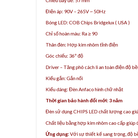
Chiều dày đế: 57 mm
Điện áp: 90V – 265V ~ 50Hz
Bóng LED: COB Chips Bridgelux ( USA )
Chỉ số hoàn màu: Ra ≥ 90
Thân đèn: Hợp kim nhôm tĩnh điện
Góc chiếu: 36º độ
Driver – Tăng phô cách li an toàn điện độ b
Kiểu gắn: Gắn nổi
Kiểu dáng: Đèn Anfaco hình chữ nhật
Thời gian bảo hành đổi mới: 3 năm
Đèn sử dụng CHIPS LED chất lượng cao giúp
Chất liệu bằng h
ợp kim nhôm cao cấp giúp đè
Ứng dụng:
Với sự thiết kế sang trọng, độ 