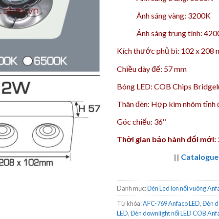
Ánh sáng vàng: 3200K
Ánh sáng trung tính: 42
Kích thước phủ bì: 102 x 208
Chiều dày đế: 57 mm
Bóng LED: COB Chips Bridgelu
Thân đèn: Hợp kim nhôm tĩnh 
Góc chiếu: 36º
Thời gian bảo hành đổi mới:
||
Catalogue
Danh mục:
Đèn Led lon nổi vuông Anf
Từ khóa:
AFC-769 Anfaco LED
,
Đèn d
LED
,
Đèn downlight nổi LED COB Anf