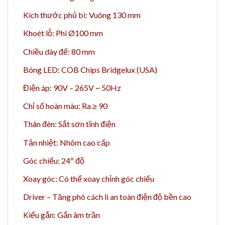
Kích thước phủ bì: Vuông 130 mm
Khoét lỗ: Phi Ø100 mm
Chiều dày đế: 80 mm
Bóng LED: COB Chips Bridgelux (USA)
Điện áp: 90V – 265V ~ 50Hz
Chỉ số hoàn màu: Ra ≥ 90
Thân đèn: Sắt sơn tĩnh điện
Tản nhiệt: Nhôm cao cấp
Góc chiếu: 24º độ
Xoay góc: Có thể xoay chỉnh góc chiếu
Driver – Tăng phô cách li an toàn điện độ bền cao
Kiểu gắn: Gắn âm trần