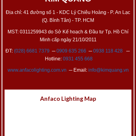
Địa chỉ: 41 đường số 1 - KDC Lý Chiêu Hoàng - P. An Lạc
(Q. Bình Tân) - TP. HCM
MST: 0311259943 do Sở Kế hoạch & Đầu tư Tp. Hồ Chí
Minh cấp ngày 21/10/2011
ĐT:
(028) 6681 7379
─
0909 635 266
─
0938 118 428
─
Hotline:
0931 455 668
www.anfacolighting.com.vn
─ Email:
info@kimquang.vn
Anfaco Lighting Map