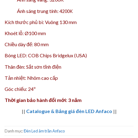
Ánh sáng trung tính: 4
200K
Kích thước phủ bì: Vuông 130 mm
Khoét lỗ: Ø100 mm
Chiều dày đế: 80 mm
Bóng LED: COB Chips Bridgelux (USA)
Thân đèn: Sắt sơn tĩnh điện
Tản nhiệt: Nhôm cao cấp
Góc chiếu: 24º
Thời gian bảo hành đổi mới: 3 năm
||
Catalogue & Bảng giá đèn LED Anfaco
||
Danh mục:
Đèn Led âm trần Anfaco