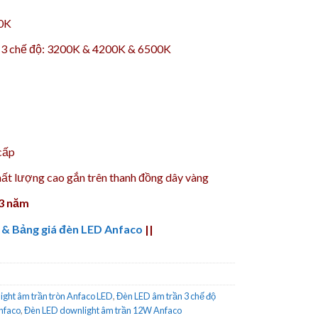
00K
– 3 chế độ: 3200K & 4200K & 6500K
cấp
ất lượng cao gắn trên thanh đồng dây vàng
 3 năm
 & Bảng giá đèn LED Anfaco
||
ght âm trần tròn Anfaco LED
,
Đèn LED âm trần 3 chế độ
nfaco
,
Đèn LED downlight âm trần 12W Anfaco