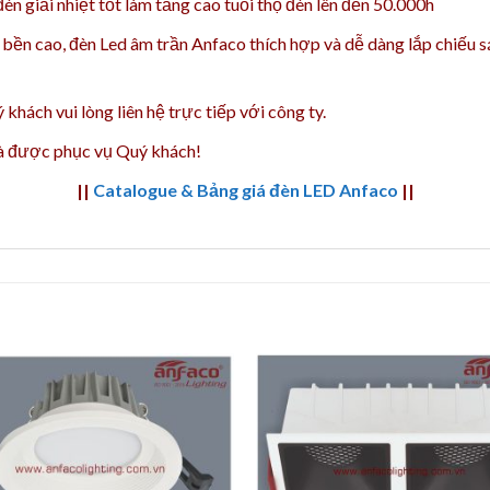
n giải nhiệt tốt làm tăng cao t
uổi thọ đèn lên đến 50.000h
 bền cao, đèn Led âm trần Anfaco thích hợp và dễ dàng lắp chiếu s
 khách vui lòng liên hệ trực tiếp với công ty.
và được phục vụ Quý khách!
||
Catalogue & Bảng giá đèn LED Anfaco
||