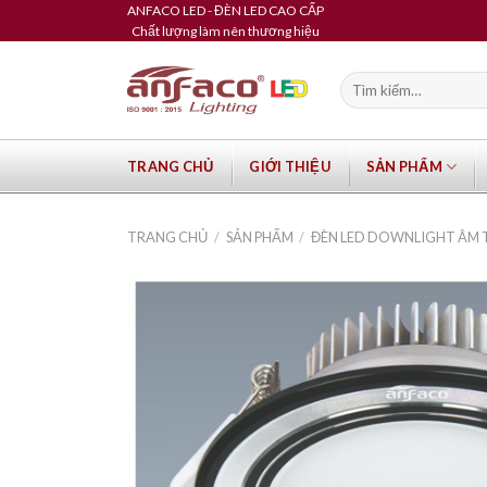
Skip
ANFACO LED - ĐÈN LED CAO CẤP
Chất lượng làm nên thương hiệu
to
content
Tìm
kiếm:
TRANG CHỦ
GIỚI THIỆU
SẢN PHẨM
TRANG CHỦ
/
SẢN PHẨM
/
ĐÈN LED DOWNLIGHT ÂM