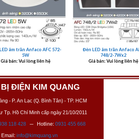
+
LED âm trần Anfaco AFC 572-
Đèn LED âm trần Anfaco 
5W
748/2-7Wx2
Giá bán: Vui lòng liên hệ
Giá bán: Vui lòng liên hệ
 BỊ ĐIỆN KIM QUANG
ng - P. An Lạc (Q. Bình Tân) - TP. HCM
 Tp. Hồ Chí Minh cấp ngày 21/10/2011
938 118 428
─ Hotline:
0931 455 668
Email:
info@kimquang.vn