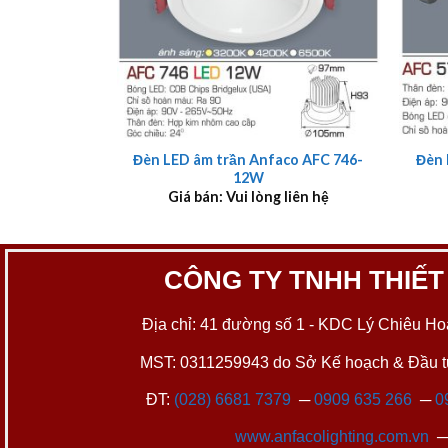
+
+
Đèn LED âm trần Anfaco AFC 746-
Đèn 
12W
Giá bán: Vui lòng liên hệ
CÔNG TY TNHH THIẾT
Địa chỉ: 41 đường số 1 - KDC Lý Chiêu Hoà
MST: 0311259943 do Sở Kế hoạch & Đầu tư
ĐT:
(028) 6681 7379
─
0909 635 266
─
0
www.anfacolighting.com.vn
─ 