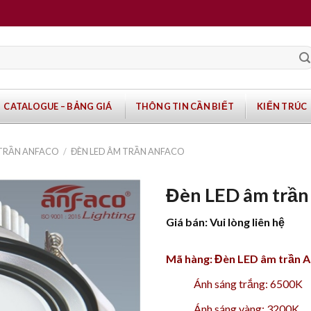
CATALOGUE – BẢNG GIÁ
THÔNG TIN CẦN BIẾT
KIẾN TRÚC
 TRẦN ANFACO
/
ĐÈN LED ÂM TRẦN ANFACO
Đèn LED âm trầ
Giá bán: Vui lòng liên hệ
Mã hàng: Đèn LED âm trần 
Ánh sáng trắng: 6500K
Ánh sáng vàng: 3200K