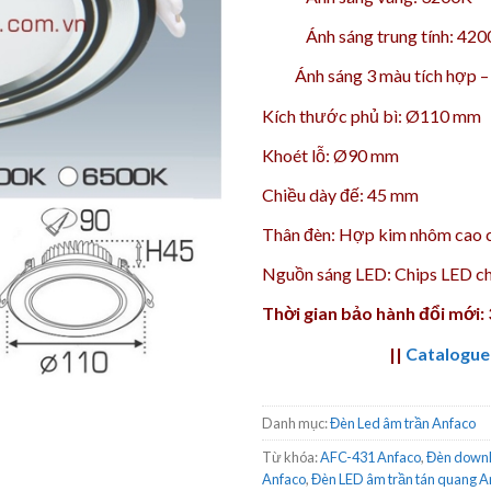
Ánh sáng trung tính: 42
Ánh sáng 3 màu tích hợp 
Kích thước phủ bì: Ø110 mm
Khoét lỗ: Ø90 mm
Chiều dày đế: 45 mm
Thân đèn: Hợp kim nhôm cao 
Nguồn sáng LED: Chips LED ch
Thời gian bảo hành đổi mới:
||
Catalogue
Danh mục:
Đèn Led âm trần Anfaco
Từ khóa:
AFC-431 Anfaco
,
Đèn downli
Anfaco
,
Đèn LED âm trần tán quang A