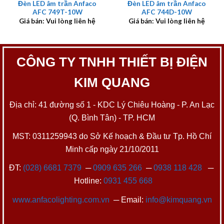
Đèn LED âm trần Anfaco
Đèn LED âm trần Anfaco
AFC 749T-10W
AFC 744D-10W
Giá bán: Vui lòng liên hệ
Giá bán: Vui lòng liên hệ
CÔNG TY TNHH THIẾT BỊ ĐIỆN
KIM QUANG
Địa chỉ: 41 đường số 1 - KDC Lý Chiêu Hoàng - P. An Lạc
(Q. Bình Tân) - TP. HCM
MST: 0311259943 do Sở Kế hoạch & Đầu tư Tp. Hồ Chí
Minh cấp ngày 21/10/2011
ĐT:
(028) 6681 7379
─
0909 635 266
─
0938 118 428
─
Hotline:
0931 455 668
www.anfacolighting.com.vn
─ Email:
info@kimquang.vn