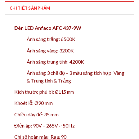
CHI TIẾT SẢN PHẨM
Đèn LED Anfaco AFC 437-9W
Ánh sáng trắng: 6500K
Ánh sáng vàng: 3200K
Ánh sáng trung tính: 4200K
Ánh sáng 3 chế độ – 3 màu sáng tích hợp: Vàng
& Trung tính & Trắng
Kích thước phủ bì:
Ø
115
mm
Khoét lỗ:
90 mm
Ø
Chiều dày đế: 35 mm
Điện áp: 90V – 265V ~ 50Hz
Chỉ số hoàn màu: Ra ≥ 90