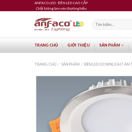
Skip
ANFACO LED - ĐÈN LED CAO CẤP
Chất lượng làm nên thương hiệu
to
content
Tìm
kiếm:
TRANG CHỦ
GIỚI THIỆU
SẢN PHẨM
TRANG CHỦ
/
SẢN PHẨM
/
ĐÈN LED DOWNLIGHT ÂM