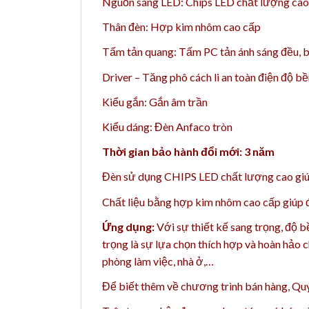
Nguồn sáng LED: Chips LED chất lượng cao 
Thân đèn: Hợp kim nhôm cao cấp
Tấm tản quang: Tấm PC tản ánh sáng đều, b
Driver – Tăng phô cách li an toàn điện độ b
Kiểu gắn: Gắn âm trần
Kiểu dáng: Đèn Anfaco tròn
Thời gian bảo hành đổi mới: 3 năm
Đèn sử dụng CHIPS LED chất lượng cao giúp
Chất liệu bằng h
ợp kim nhôm cao cấp giúp đè
Ứng dụng:
Với sự thiết kế sang trọng, độ 
trọng là sự lựa chọn thích hợp và hoàn hảo
c
phòng làm việc, nhà ở,…
Để biết thêm về chương trình bán hàng,
Quý