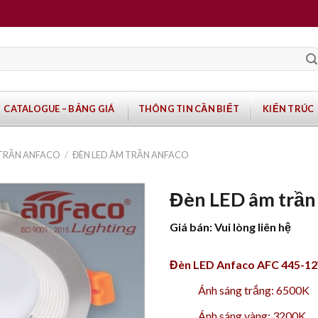
CATALOGUE – BẢNG GIÁ
THÔNG TIN CẦN BIẾT
KIẾN TRÚC
 TRẦN ANFACO
/
ĐÈN LED ÂM TRẦN ANFACO
Đèn LED âm trầ
Giá bán: Vui lòng liên hệ
Đèn LED Anfaco AFC 445-1
Ánh sáng trắng: 6500K
Ánh sáng vàng: 3200K