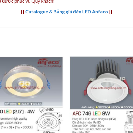
và được phục vụ Quý khách!
||
Catalogue & Bảng giá đèn LED Anfaco
||
+