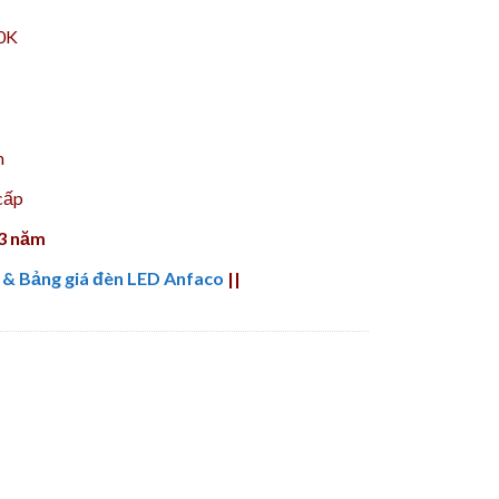
00K
m
cấp
 3 năm
 & Bảng giá đèn LED Anfaco
||