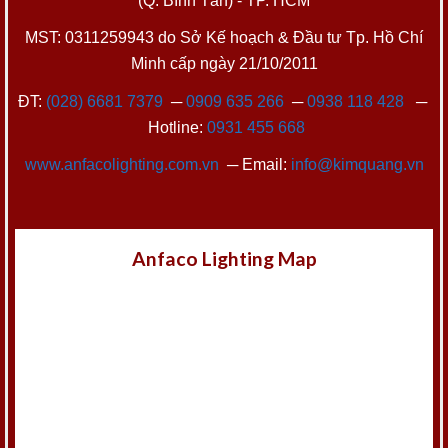
(Q. Bình Tân) - TP. HCM
MST: 0311259943 do Sở Kế hoạch & Đầu tư Tp. Hồ Chí
Minh cấp ngày 21/10/2011
ĐT:
(028) 6681 7379
─
0909 635 266
─
0938 118 428
─
Hotline:
0931 455 668
www.anfacolighting.com.vn
─ Email:
info@kimquang.vn
Anfaco Lighting Map