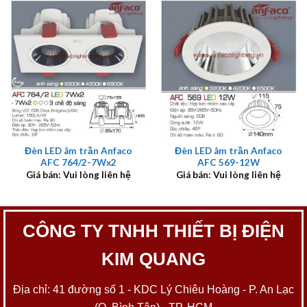
Đèn LED âm trần Anfaco
Đèn LED âm trần Anfaco
AFC 764/2-7Wx2
AFC 569-12W
Giá bán: Vui lòng liên hệ
Giá bán: Vui lòng liên hệ
CÔNG TY TNHH THIẾT BỊ ĐIỆN
KIM QUANG
Địa chỉ: 41 đường số 1 - KDC Lý Chiêu Hoàng - P. An Lạc