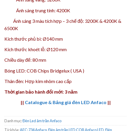
Ánh sáng trung tính: 4200K
Ánh sáng 3 màu tích hợp – 3 chế độ: 3200K & 4200K &
6500K
Kích thước phủ bì: Ø140 mm
Kích thước khoét lỗ: Ø120 mm
Chiều dày đế: 80 mm
Bóng LED: COB Chips Bridgelux ( USA )
Thân đèn: Hợp kim nhôm cao cấp
Thời gian bảo hành đổi mới: 3 năm
||
Catalogue & Bảng giá đèn LED Anfaco
||
Danh mục:
Đèn Led âm trần Anfaco
Từ khóa:
AFC-734 Anfaco
,
Đèn âm trần LED COB Anfaco LED
,
Đèn