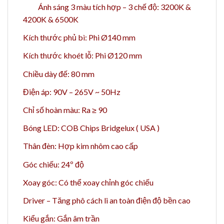
Ánh sáng 3 màu tích hợp – 3 chế độ: 3200K &
4200K & 6500K
Kích thước phủ bì: Phi Ø140 mm
Kích thước khoét lỗ: Phi Ø120 mm
Chiều dày đế: 80 mm
Điện áp: 90V – 265V ~ 50Hz
Chỉ số hoàn màu: Ra ≥ 90
Bóng LED: COB Chips Bridgelux ( USA )
Thân đèn: Hợp kim nhôm cao cấp
Góc chiếu: 24
º độ
Xoay góc: Có thể xoay chỉnh góc chiếu
Driver – Tăng phô cách li an toàn điện độ bền cao
Kiểu gắn: Gắn âm trần