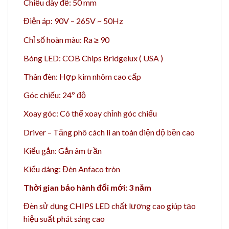
Chiều dày đế: 50 mm
Điện áp: 90V – 265V ~ 50Hz
Chỉ số hoàn màu: Ra ≥ 90
Bóng LED: COB Chips Bridgelux ( USA )
Thân đèn: Hợp kim nhôm cao cấp
Góc chiếu: 24
º độ
Xoay góc: Có thể xoay chỉnh góc chiếu
Driver – Tăng phô cách li an toàn điện độ bền cao
Kiểu gắn: Gắn âm trần
Kiểu dáng: Đèn Anfaco tròn
Thời gian bảo hành đổi mới: 3 năm
Đèn sử dụng CHIPS LED chất lượng cao giúp tạo
hiệu suất phát sáng cao