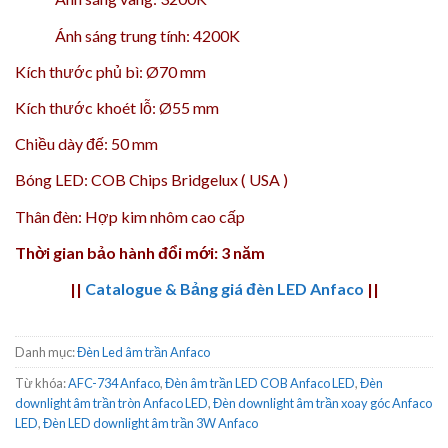
Ánh sáng trung tính: 4200K
Kích thước phủ bì: Ø70 mm
Kích thước khoét lỗ: Ø55 mm
Chiều dày đế: 50 mm
Bóng LED: COB Chips Bridgelux ( USA )
Thân đèn: Hợp kim nhôm cao cấp
Thời gian bảo hành đổi mới: 3 năm
||
Catalogue & Bảng giá đèn LED Anfaco
||
Danh mục:
Đèn Led âm trần Anfaco
Từ khóa:
AFC-734 Anfaco
,
Đèn âm trần LED COB Anfaco LED
,
Đèn
downlight âm trần tròn Anfaco LED
,
Đèn downlight âm trần xoay góc Anfaco
LED
,
Đèn LED downlight âm trần 3W Anfaco