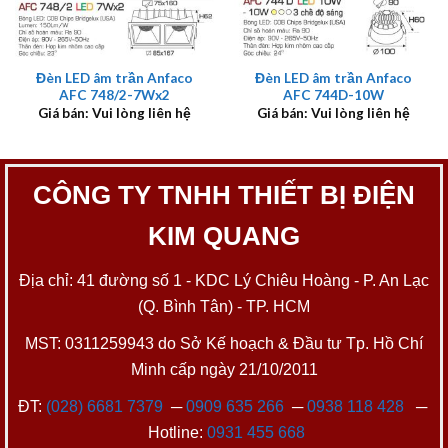
Đèn LED âm trần Anfaco
Đèn LED âm trần Anfaco
AFC 748/2-7Wx2
AFC 744D-10W
Giá bán: Vui lòng liên hệ
Giá bán: Vui lòng liên hệ
CÔNG TY TNHH THIẾT BỊ ĐIỆN
KIM QUANG
Địa chỉ: 41 đường số 1 - KDC Lý Chiêu Hoàng - P. An Lạc
(Q. Bình Tân) - TP. HCM
MST: 0311259943 do Sở Kế hoạch & Đầu tư Tp. Hồ Chí
Minh cấp ngày 21/10/2011
ĐT:
(028) 6681 7379
─
0909 635 266
─
0938 118 428
─
Hotline:
0931 455 668