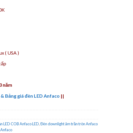
00K
x ( USA )
cấp
 3 năm
 & Bảng giá đèn LED Anfaco
||
ần LED COB Anfaco LED
,
Đèn downlight âm trần tròn Anfaco
 Anfaco