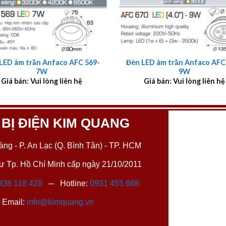
+
LED âm trần Anfaco AFC 569-
Đèn LED âm trần Anfaco AFC
7W
9W
Giá bán: Vui lòng liên hệ
Giá bán: Vui lòng liên hệ
 BỊ ĐIỆN KIM QUANG
ng - P. An Lạc (Q. Bình Tân) - TP. HCM
 Tp. Hồ Chí Minh cấp ngày 21/10/2011
938 118 428
─ Hotline:
0931 455 668
Email:
info@kimquang.vn