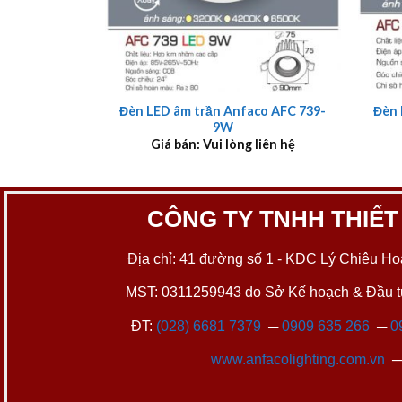
+
+
Đèn LED âm trần Anfaco AFC 739-
Đèn 
9W
Giá bán: Vui lòng liên hệ
CÔNG TY TNHH THIẾT
Địa chỉ: 41 đường số 1 - KDC Lý Chiêu Hoà
MST: 0311259943 do Sở Kế hoạch & Đầu tư
ĐT:
(028) 6681 7379
─
0909 635 266
─
0
www.anfacolighting.com.vn
─ 