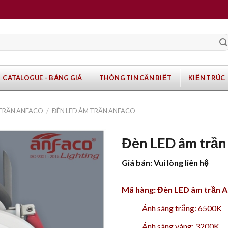
CATALOGUE – BẢNG GIÁ
THÔNG TIN CẦN BIẾT
KIẾN TRÚC
 TRẦN ANFACO
/
ĐÈN LED ÂM TRẦN ANFACO
Đèn LED âm trầ
Giá bán: Vui lòng liên hệ
Mã hàng: Đèn LED âm trần 
Ánh sáng trắng: 6500K
Ánh sáng vàng: 3200K