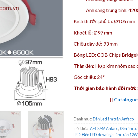
Ánh sáng trung tính: 42
Kích thước phủ bì: Ø105 mm
Khoét lỗ: Ø97 mm
Chiều dày đế: 93 mm
Bóng LED: COB Chips Bridgelu
Thân đèn: Hợp kim nhôm cao 
Góc chiếu: 24º
Thời gian bảo hành đổi mới:
||
Catalogue
Danh mục:
Đèn Led âm trần Anfaco
Từ khóa:
AFC-746 Anfaco
,
Đèn âm tr
LED
,
Đèn LED downlight âm trần 12W