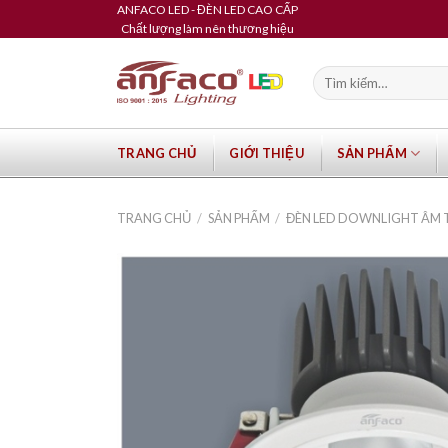
Skip
ANFACO LED - ĐÈN LED CAO CẤP
Chất lượng làm nên thương hiệu
to
content
Tìm
kiếm:
TRANG CHỦ
GIỚI THIỆU
SẢN PHẨM
TRANG CHỦ
/
SẢN PHẨM
/
ĐÈN LED DOWNLIGHT ÂM