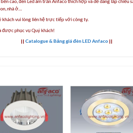
 bền cao, đèn Led âm trần Anfaco thích hợp và dễ dàng lắp chiếu s
ion, nhà ở…
 khách vui lòng liên hệ trực tiếp với công ty.
và được phục vụ Quý khách!
||
Catalogue & Bảng giá đèn LED Anfaco
||