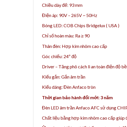
Chiều dày đế: 93 mm
Điện áp: 90V – 265V ~ 50Hz
Bóng LED: COB Chips Bridgelux ( USA )
Chỉ số hoàn màu: Ra ≥ 90
Thân đèn: Hợp kim nhôm cao cấp
Góc chiếu: 24º độ
Driver – Tăng phô cách li an toàn điện độ b
Kiểu gắn: Gắn âm trần
Kiểu dáng: Đèn Anfaco tròn
Thời gian bảo hành đổi mới: 3 năm
Đèn LED âm trần Anfaco AFC sử dụng CHIPS
Chất liệu bằng h
ợp kim nhôm cao cấp giúp đè