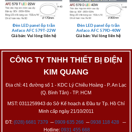
Đèn LED panel ốp trần
Đèn LED panel ốp trần
Anfaco AFC 579T-22W
Anfaco AFC 579D-40W
Giá bán: Vui lòng liên hệ
Giá bán: Vui lòng liên hệ
CÔNG TY TNHH THIẾT BỊ ĐIỆN
KIM QUANG
Địa chỉ: 41 đường số 1 - KDC Lý Chiêu Hoàng - P. An Lạc
(Q. Bình Tân) - TP. HCM
MST: 0311259943 do Sở Kế hoạch & Đầu tư Tp. Hồ Chí
Minh cấp ngày 21/10/2011
ĐT:
(028) 6681 7379
─
0909 635 266
─
0938 118 428
─
Hotline:
0931 455 668