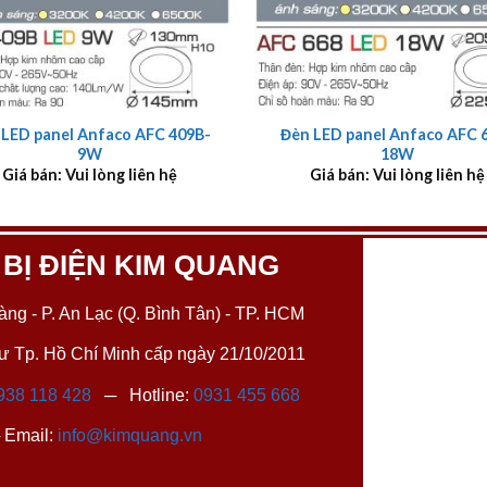
+
 LED panel Anfaco AFC 409B-
Đèn LED panel Anfaco AFC 
9W
18W
Giá bán: Vui lòng liên hệ
Giá bán: Vui lòng liên hệ
 BỊ ĐIỆN KIM QUANG
ng - P. An Lạc (Q. Bình Tân) - TP. HCM
 Tp. Hồ Chí Minh cấp ngày 21/10/2011
938 118 428
─ Hotline:
0931 455 668
Email:
info@kimquang.vn