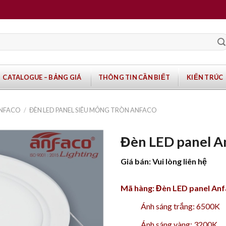
CATALOGUE – BẢNG GIÁ
THÔNG TIN CẦN BIẾT
KIẾN TRÚC
ANFACO
/
ĐÈN LED PANEL SIÊU MỎNG TRÒN ANFACO
Đèn LED panel 
Giá bán: Vui lòng liên hệ
Mã hàng: Đèn LED panel An
Ánh sáng trắng: 6500K
Ánh sáng vàng: 3200K