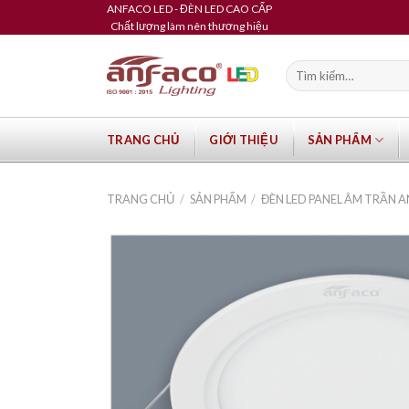
Skip
ANFACO LED - ĐÈN LED CAO CẤP
Chất lượng làm nên thương hiệu
to
content
Tìm
kiếm:
TRANG CHỦ
GIỚI THIỆU
SẢN PHẨM
TRANG CHỦ
/
SẢN PHẨM
/
ĐÈN LED PANEL ÂM TRẦN 