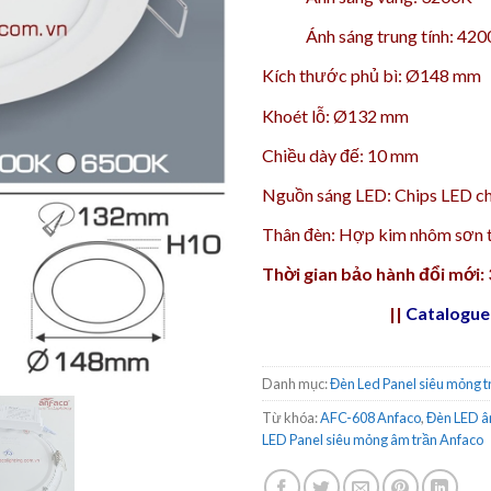
Ánh sáng trung tính: 42
Kích thước phủ bì: Ø148 mm
Khoét lỗ: Ø132 mm
Chiều dày đế: 10 mm
Nguồn sáng LED: Chips LED ch
Thân đèn: Hợp kim nhôm sơn t
Thời gian bảo hành đổi mới:
||
Catalogue
Danh mục:
Đèn Led Panel siêu mỏng t
Từ khóa:
AFC-608 Anfaco
,
Đèn LED â
LED Panel siêu mỏng âm trần Anfaco