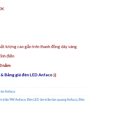
00K
ất lượng cao gắn trên thanh đồng dây vàng
ĩnh điện
 3 năm
 & Bảng giá đèn LED Anfaco
||
ròn Anfaco
m trần 9W Anfaco
,
Đèn LED âm trần tán quang Anfaco
,
Đèn