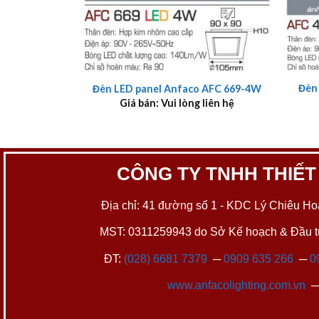
+
+
Đèn
Đèn LED panel Anfaco AFC 669-4W
Giá bán: Vui lòng liên hệ
CÔNG TY TNHH THIẾT
Địa chỉ: 41 đường số 1 - KDC Lý Chiêu Hoà
MST: 0311259943 do Sở Kế hoạch & Đầu tư
ĐT:
(028) 6681 7379
─
0909 635 266
─
0
www.anfacolighting.com.vn
─ 