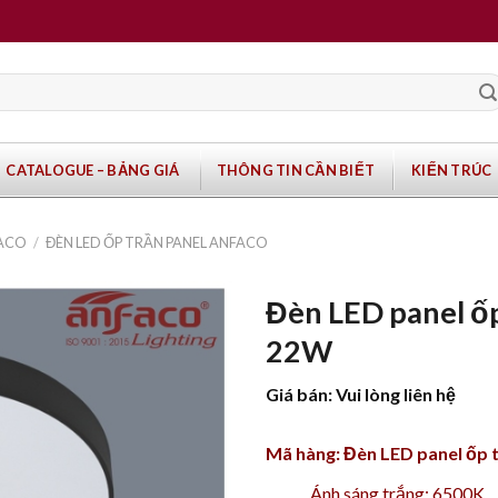
CATALOGUE – BẢNG GIÁ
THÔNG TIN CẦN BIẾT
KIẾN TRÚC
FACO
/
ĐÈN LED ỐP TRẦN PANEL ANFACO
Đèn LED panel ố
22W
Giá bán: Vui lòng liên hệ
Mã hàng: Đèn LED panel ốp
Ánh sáng trắng: 6500K