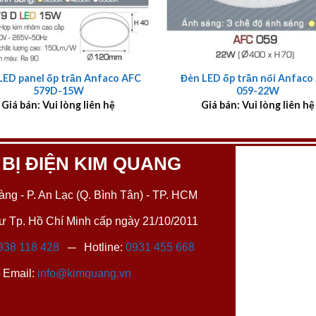
+
LED panel ốp trần Anfaco AFC
Đèn LED ốp trần nổi Anfaco
579D-15W
059-22W
Giá bán: Vui lòng liên hệ
Giá bán: Vui lòng liên hệ
 BỊ ĐIỆN KIM QUANG
ng - P. An Lạc (Q. Bình Tân) - TP. HCM
 Tp. Hồ Chí Minh cấp ngày 21/10/2011
938 118 428
─ Hotline:
0931 455 668
Email:
info@kimquang.vn