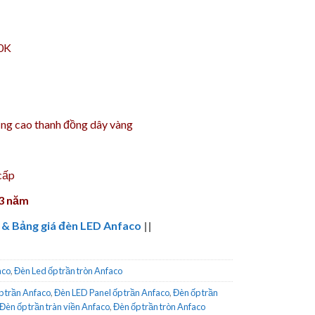
00K
ng cao thanh đồng dây vàng
cấp
 3 năm
 & Bảng giá đèn LED Anfaco
||
aco
,
Đèn Led ốp trần tròn Anfaco
p trần Anfaco
,
Đèn LED Panel ốp trần Anfaco
,
Đèn ốp trần
Đèn ốp trần tràn viền Anfaco
,
Đèn ốp trần tròn Anfaco