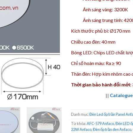
Ánh sáng vàng: 3200K
Ánh sáng trung tính: 42
Kích thước phủ bì: Ø170 mm
Chiều cao đèn: 40 mm
Bóng LED: Chips LED chất lượ
Chỉ số hoàn màu: Ra ≥ 90
Thân đèn: Hợp kim nhôm cao 
Thời gian bảo hành đổi mới:
||
Catalogue
Danh mục:
Đèn Led ốp trần Panel Anf
Từ khóa:
AFC-579 Anfaco
,
Đèn LED ố
22W Anfaco
,
Đèn ốp trần đen Anfaco
,