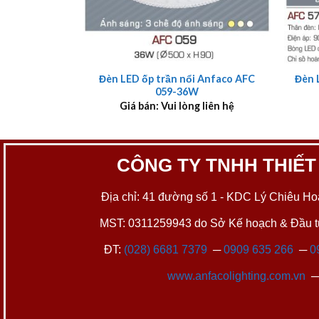
+
+
Đèn LED ốp trần nổi Anfaco AFC
Đèn 
059-36W
Giá bán: Vui lòng liên hệ
CÔNG TY TNHH THIẾT
Địa chỉ: 41 đường số 1 - KDC Lý Chiêu Hoà
MST: 0311259943 do Sở Kế hoạch & Đầu tư
ĐT:
(028) 6681 7379
─
0909 635 266
─
0
www.anfacolighting.com.vn
─ 