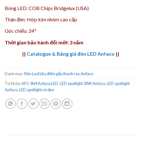
Bóng LED: COB Chips Bridgelux (USA)
Thân đèn: Hợp kim nhôm cao cấp
Góc chiếu: 24º
Thời gian bảo hành đổi mới: 3 năm
||
Catalogue & Bảng giá đèn LED Anfaco
||
Danh mục:
Đèn Led tiêu điểm gắn thanh ray Anfaco
Từ khóa:
AFC-864 Anfaco LED
,
LED spotlight 30W Anfaco
,
LED spotlight
Anfaco
,
LED spotlight vỏ đen