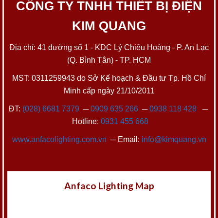
CÔNG TY TNHH THIẾT BỊ ĐIỆN
KIM QUANG
Địa chỉ: 41 đường số 1 - KDC Lý Chiêu Hoàng - P. An Lạc
(Q. Bình Tân) - TP. HCM
MST: 0311259943 do Sở Kế hoạch & Đầu tư Tp. Hồ Chí
Minh cấp ngày 21/10/2011
ĐT:
(028) 6681 7379
─
0909 635 266
─
0938 118 428
─
Hotline:
0931 455 668
www.anfacolighting.com.vn
─ Email:
info@kimquang.vn
Anfaco Lighting Map