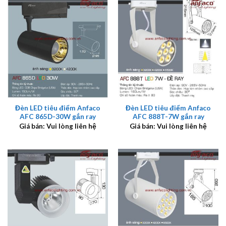
Đèn LED tiêu điểm Anfaco
Đèn LED tiêu điểm Anfaco
AFC 865D-30W gắn ray
AFC 888T-7W gắn ray
Giá bán: Vui lòng liên hệ
Giá bán: Vui lòng liên hệ