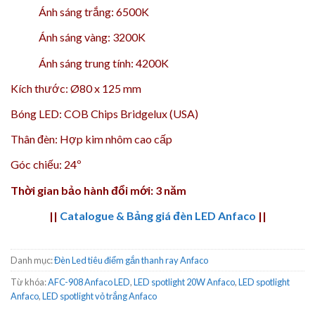
Ánh sáng trắng: 6500K
Ánh sáng vàng: 3200K
Ánh sáng trung tính: 4200K
Kích thước: Ø80 x 125 mm
Bóng LED: COB Chips Bridgelux (USA)
Thân đèn: Hợp kim nhôm cao cấp
Góc chiếu: 24º
Thời gian bảo hành đổi mới: 3 năm
||
Catalogue & Bảng giá đèn LED Anfaco
||
Danh mục:
Đèn Led tiêu điểm gắn thanh ray Anfaco
Từ khóa:
AFC-908 Anfaco LED
,
LED spotlight 20W Anfaco
,
LED spotlight
Anfaco
,
LED spotlight vỏ trắng Anfaco