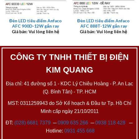
Đèn LED tiêu điểm Anfaco
Đèn LED tiêu điểm Anfaco
AFC 900D-12W gắn ray
AFC 888T-12W gắn ray
Giá bán: Vui lòng liên hệ
Giá bán: Vui lòng liên hệ
CÔNG TY TNHH THIẾT BỊ ĐIỆN
KIM QUANG
Địa chỉ: 41 đường số 1 - KDC Lý Chiêu Hoàng - P. An Lạc
(Q. Bình Tân) - TP. HCM
MST: 0311259943 do Sở Kế hoạch & Đầu tư Tp. Hồ Chí
Minh cấp ngày 21/10/2011
ĐT:
(028) 6681 7379
─
0909 635 266
─
0938 118 428
─
Hotline:
0931 455 668