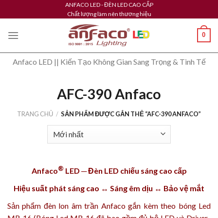
Skip
ANFACO LED - ĐÈN LED CAO CẤP
Chất lượng làm nên thương hiệu
to
content
0
Anfaco LED || Kiến Tạo Không Gian Sang Trọng & Tinh Tế
AFC-390 Anfaco
TRANG CHỦ
/
SẢN PHẨM ĐƯỢC GẮN THẺ “AFC-390 ANFACO”
®
Anfaco
LED ─ Đèn LED chiếu sáng cao cấp
Hiệu suất phát sáng cao ↔ Sáng êm dịu ↔ Bảo vệ mắt
Sản phẩm
đèn lon âm trần Anfaco
gắn kèm theo bóng
Led
MR-16
(Bóng Led MR-16 đã bao gồm đủ bộ LED và Driver-