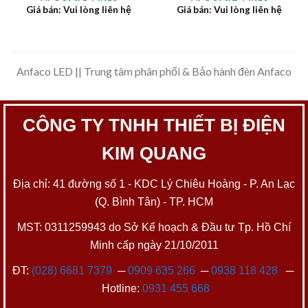
Giá bán: Vui lòng liên hệ
Giá bán: Vui lòng liên hệ
Anfaco LED || Trung tâm phân phối & Bảo hành đèn Anfaco
CÔNG TY TNHH THIẾT BỊ ĐIỆN
KIM QUANG
Địa chỉ: 41 đường số 1 - KDC Lý Chiêu Hoàng - P. An Lạc
(Q. Bình Tân) - TP. HCM
MST: 0311259943 do Sở Kế hoạch & Đầu tư Tp. Hồ Chí
Minh cấp ngày 21/10/2011
ĐT:
(028) 6681 7379
─
0909 635 266
─
0938 118 428
─
Hotline:
0931 455 668