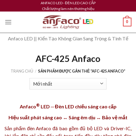
Skip
ANFACO LED - ĐÈN LED CAO CẤP
Chất lượng làm nên thương hiệu
to
content
0
Anfaco LED || Kiến Tạo Không Gian Sang Trọng & Tinh Tế
AFC-425 Anfaco
TRANG CHỦ
/
SẢN PHẨM ĐƯỢC GẮN THẺ “AFC-425 ANFACO”
®
Anfaco
LED ─ Đèn LED chiếu sáng cao cấp
Hiệu suất phát sáng cao ↔ Sáng êm dịu ↔ Bảo vệ mắt
Sản phẩm
đèn Anfaco
đã bao gồm đủ bộ LED và Driver-IC,
khi lắp đặt chỉ cần đấu nối trực tiếp đầu dây tăng phô đèn