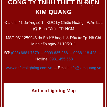
CÔNG TY TNHH THIẾT BỊ ĐIỆN
KIM QUANG
Địa chỉ: 41 đường số 1 - KDC Lý Chiêu Hoàng - P. An Lạc
(Q. Bình Tân) - TP. HCM
MST: 0311259943 do Sở Kế hoạch & Đầu tư Tp. Hồ Chí
Minh cấp ngày 21/10/2011
ĐT:
(028) 6681 7379
─
0909 635 266
─
0938 118 428
─
Hotline:
0931 455 668
www.anfacolighting.com.vn
─ Email:
info@kimquang.vn
Anfaco Lighting Map