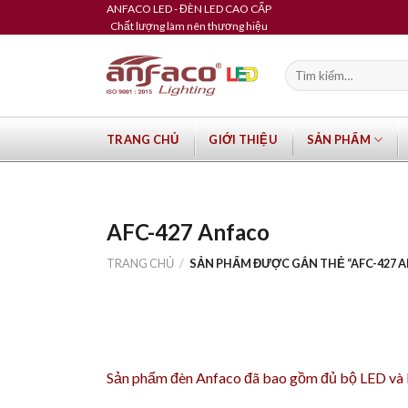
Skip
ANFACO LED - ĐÈN LED CAO CẤP
Chất lượng làm nên thương hiệu
to
content
Tìm
kiếm:
TRANG CHỦ
GIỚI THIỆU
SẢN PHẨM
AFC-427 Anfaco
TRANG CHỦ
/
SẢN PHẨM ĐƯỢC GẮN THẺ “AFC-427 
Sản phẩm
đèn Anfaco
đã bao gồm đủ bộ LED và Dr