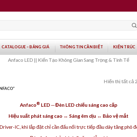
CATALOGUE – BẢNG GIÁ
THÔNG TIN CẦN BIẾT
KIẾN TRÚC
Anfaco LED || Kiến Tạo Không Gian Sang Trọng & Tinh Tế
Hiển thị tất cả 
ANFACO”
®
Anfaco
LED ─ Đèn LED chiếu sáng cao cấp
Hiệu suất phát sáng cao ↔ Sáng êm dịu ↔ Bảo vệ mắt
iver-IC, khi lắp đặt chỉ cần đấu nối trực tiếp đầu dây tăng phô 