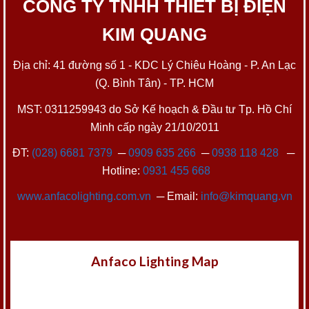
CÔNG TY TNHH THIẾT BỊ ĐIỆN
KIM QUANG
Địa chỉ: 41 đường số 1 - KDC Lý Chiêu Hoàng - P. An Lạc
(Q. Bình Tân) - TP. HCM
MST: 0311259943 do Sở Kế hoạch & Đầu tư Tp. Hồ Chí
Minh cấp ngày 21/10/2011
ĐT:
(028) 6681 7379
─
0909 635 266
─
0938 118 428
─
Hotline:
0931 455 668
www.anfacolighting.com.vn
─ Email:
info@kimquang.vn
Anfaco Lighting Map