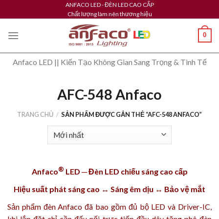
Skip
ANFACO LED - ĐÈN LED CAO CẤP
Chất lượng làm nên thương hiệu
to
content
0
Anfaco LED || Kiến Tạo Không Gian Sang Trọng & Tinh Tế
AFC-548 Anfaco
TRANG CHỦ
/
SẢN PHẨM ĐƯỢC GẮN THẺ “AFC-548 ANFACO”
®
Anfaco
LED ─ Đèn LED chiếu sáng cao cấp
Hiệu suất phát sáng cao ↔ Sáng êm dịu ↔ Bảo vệ mắt
Sản phẩm
đèn Anfaco
đã bao gồm đủ bộ LED và Driver-IC,
khi lắp đặt chỉ cần đấu nối trực tiếp đầu dây tăng phô đèn