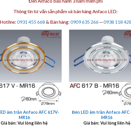
Đèn Anfaco bảo hành 3 năm
miễn phí
Thông tin tư vấn sản phẩm và bán hàng Anfaco LED:
Hotline:
0931 455 668
& Bán hàng:
0909 635 266
─
0938 118 42
+
LED âm trần Anfaco AFC 617V-
Đèn LED âm trần Anfaco AFC 
MR16
MR16
Giá bán: Vui lòng liên hệ
Giá bán: Vui lòng liên hệ