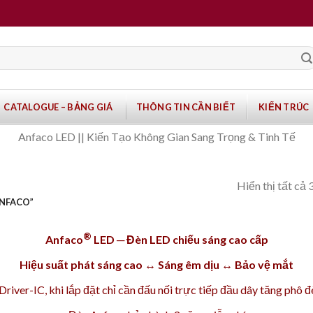
CATALOGUE – BẢNG GIÁ
THÔNG TIN CẦN BIẾT
KIẾN TRÚC
Anfaco LED || Kiến Tạo Không Gian Sang Trọng & Tinh Tế
Hiển thị tất cả 
ANFACO”
®
Anfaco
LED ─ Đèn LED chiếu sáng cao cấp
Hiệu suất phát sáng cao ↔ Sáng êm dịu ↔ Bảo vệ mắt
iver-IC, khi lắp đặt chỉ cần đấu nối trực tiếp đầu dây tăng phô 