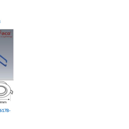
8
617B-