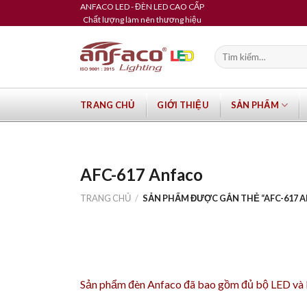
Skip
ANFACO LED - ĐÈN LED CAO CẤP
Chất lượng làm nên thương hiệu
to
content
Tìm
kiếm:
TRANG CHỦ
GIỚI THIỆU
SẢN PHẨM
AFC-617 Anfaco
TRANG CHỦ
/
SẢN PHẨM ĐƯỢC GẮN THẺ “AFC-617 
Sản phẩm
đèn Anfaco
đã bao gồm đủ bộ LED và Dr