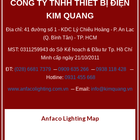
CÔNG TY TNHH THIẾT BỊ ĐIỆN
KIM QUANG
Địa chỉ: 41 đường số 1 - KDC Lý Chiêu Hoàng - P. An Lạc
(Q. Bình Tân) - TP. HCM
MST: 0311259943 do Sở Kế hoạch & Đầu tư Tp. Hồ Chí
Minh cấp ngày 21/10/2011
ĐT:
(028) 6681 7379
─
0909 635 266
─
0938 118 428
─
Hotline:
0931 455 668
www.anfacolighting.com.vn
─ Email:
info@kimquang.vn
Anfaco Lighting Map