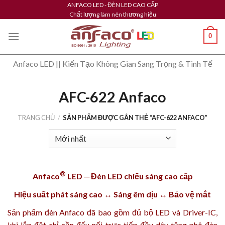
Skip
ANFACO LED - ĐÈN LED CAO CẤP
Chất lượng làm nên thương hiệu
to
content
0
Anfaco LED || Kiến Tạo Không Gian Sang Trọng & Tinh Tế
AFC-622 Anfaco
TRANG CHỦ
/
SẢN PHẨM ĐƯỢC GẮN THẺ “AFC-622 ANFACO”
®
Anfaco
LED ─ Đèn LED chiếu sáng cao cấp
Hiệu suất phát sáng cao ↔ Sáng êm dịu ↔ Bảo vệ mắt
Sản phẩm
đèn Anfaco
đã bao gồm đủ bộ LED và Driver-IC,
khi lắp đặt chỉ cần đấu nối trực tiếp đầu dây tăng phô đèn