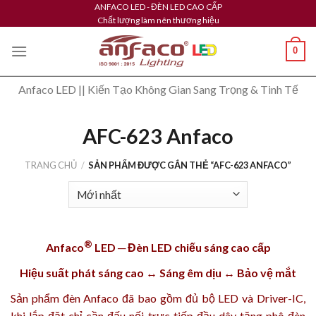
Skip
ANFACO LED - ĐÈN LED CAO CẤP
Chất lượng làm nên thương hiệu
to
content
0
Anfaco LED || Kiến Tạo Không Gian Sang Trọng & Tinh Tế
AFC-623 Anfaco
TRANG CHỦ
/
SẢN PHẨM ĐƯỢC GẮN THẺ “AFC-623 ANFACO”
®
Anfaco
LED ─ Đèn LED chiếu sáng cao cấp
Hiệu suất phát sáng cao ↔ Sáng êm dịu ↔ Bảo vệ mắt
Sản phẩm
đèn Anfaco
đã bao gồm đủ bộ LED và Driver-IC,
khi lắp đặt chỉ cần đấu nối trực tiếp đầu dây tăng phô đèn