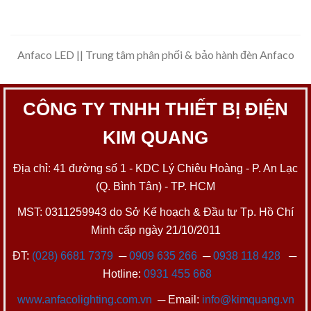
Anfaco LED || Trung tâm phân phối & bảo hành đèn Anfaco
CÔNG TY TNHH THIẾT BỊ ĐIỆN
KIM QUANG
Địa chỉ: 41 đường số 1 - KDC Lý Chiêu Hoàng - P. An Lạc
(Q. Bình Tân) - TP. HCM
MST: 0311259943 do Sở Kế hoạch & Đầu tư Tp. Hồ Chí
Minh cấp ngày 21/10/2011
ĐT:
(028) 6681 7379
─
0909 635 266
─
0938 118 428
─
Hotline:
0931 455 668
www.anfacolighting.com.vn
─ Email:
info@kimquang.vn