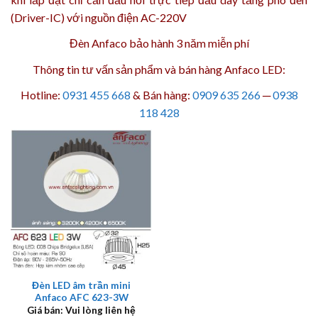
(Driver-IC) với nguồn điện AC-220V
Đèn Anfaco bảo hành 3 năm
miễn phí
Thông tin tư vấn sản phẩm và bán hàng Anfaco LED:
Hotline:
0931 455 668
& Bán hàng:
0909 635 266
─
0938
118 428
Đèn LED âm trần mini
Anfaco AFC 623-3W
Giá bán: Vui lòng liên hệ