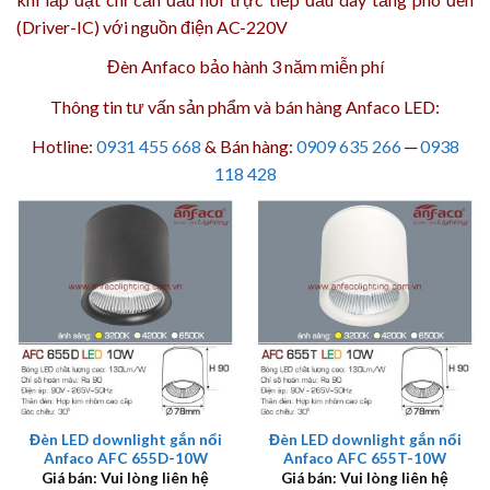
(Driver-IC) với nguồn điện AC-220V
Đèn Anfaco bảo hành 3 năm
miễn phí
Thông tin tư vấn sản phẩm và bán hàng Anfaco LED:
Hotline:
0931 455 668
& Bán hàng:
0909 635 266
─
0938
118 428
Đèn LED downlight gắn nổi
Đèn LED downlight gắn nổi
Anfaco AFC 655D-10W
Anfaco AFC 655T-10W
Giá bán: Vui lòng liên hệ
Giá bán: Vui lòng liên hệ