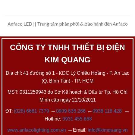
Anfaco LED || Trung tâm phân phối & bảo hành đèn Anfaco
CÔNG TY TNHH THIẾT BỊ ĐIỆN
KIM QUANG
Địa chỉ: 41 đường số 1 - KDC Lý Chiêu Hoàng - P. An Lạc
(Q. Bình Tân) - TP. HCM
MST: 0311259943 do Sở Kế hoạch & Đầu tư Tp. Hồ Chí
Minh cấp ngày 21/10/2011
ĐT:
(028) 6681 7379
─
0909 635 266
─
0938 118 428
─
Hotline:
0931 455 668
www.anfacolighting.com.vn
─ Email:
info@kimquang.vn