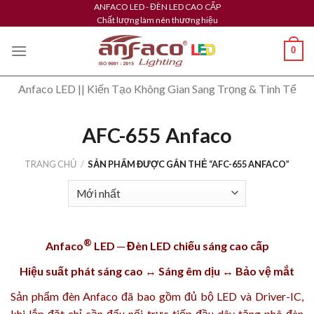
Skip
ANFACO LED - ĐÈN LED CAO CẤP
Chất lượng làm nên thương hiệu
to
content
0
Anfaco LED || Kiến Tạo Không Gian Sang Trọng & Tinh Tế
AFC-655 Anfaco
TRANG CHỦ
/
SẢN PHẨM ĐƯỢC GẮN THẺ “AFC-655 ANFACO”
®
Anfaco
LED ─ Đèn LED chiếu sáng cao cấp
Hiệu suất phát sáng cao ↔ Sáng êm dịu ↔ Bảo vệ mắt
Sản phẩm
đèn Anfaco
đã bao gồm đủ bộ LED và Driver-IC,
khi lắp đặt chỉ cần đấu nối trực tiếp đầu dây tăng phô đèn