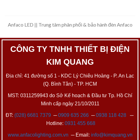
Anfaco LED || Trung tâm phân phối & bảo hành đèn Anfaco
CÔNG TY TNHH THIẾT BỊ ĐIỆN
KIM QUANG
Địa chỉ: 41 đường số 1 - KDC Lý Chiêu Hoàng - P. An Lạc
(Q. Bình Tân) - TP. HCM
MST: 0311259943 do Sở Kế hoạch & Đầu tư Tp. Hồ Chí
Minh cấp ngày 21/10/2011
ĐT:
(028) 6681 7379
─
0909 635 266
─
0938 118 428
─
Hotline:
0931 455 668
www.anfacolighting.com.vn
─ Email:
info@kimquang.vn