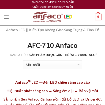
Skip
ANFACO LED - ĐÈN LED CAO CẤP
Chất lượng làm nên thương hiệu
to
content
0
Anfaco LED || Kiến Tạo Không Gian Sang Trọng & Tinh Tế
AFC-710 Anfaco
TRANG CHỦ
/
SẢN PHẨM ĐƯỢC GẮN THẺ “AFC-710 ANFACO”
®
Anfaco
LED ─ Đèn LED chiếu sáng cao cấp
Hiệu suất phát sáng cao ↔ Sáng êm dịu ↔ Bảo vệ mắt
Sản phẩm
đèn Anfaco
đã bao gồm đủ bộ LED và Driver-IC,
khi lắp đặt chỉ cần đấu nối trực tiếp đầu dây tăng phô đèn