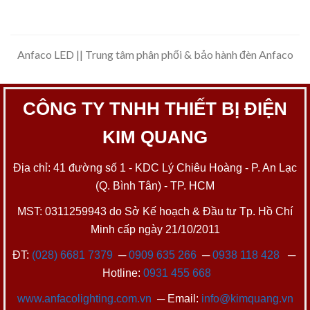
Anfaco LED || Trung tâm phân phối & bảo hành đèn Anfaco
CÔNG TY TNHH THIẾT BỊ ĐIỆN
KIM QUANG
Địa chỉ: 41 đường số 1 - KDC Lý Chiêu Hoàng - P. An Lạc
(Q. Bình Tân) - TP. HCM
MST: 0311259943 do Sở Kế hoạch & Đầu tư Tp. Hồ Chí
Minh cấp ngày 21/10/2011
ĐT:
(028) 6681 7379
─
0909 635 266
─
0938 118 428
─
Hotline:
0931 455 668
www.anfacolighting.com.vn
─ Email:
info@kimquang.vn