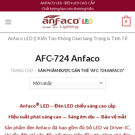
Skip
ANFACO LED - ĐÈN LED CAO CẤP
Chất lượng làm nên thương hiệu
to
content
0
Anfaco LED || Kiến Tạo Không Gian Sang Trọng & Tinh Tế
AFC-724 Anfaco
TRANG CHỦ
/
SẢN PHẨM ĐƯỢC GẮN THẺ “AFC-724 ANFACO”
®
Anfaco
LED ─ Đèn LED chiếu sáng cao cấp
Hiệu suất phát sáng cao ↔ Sáng êm dịu ↔ Bảo vệ mắt
Sản phẩm
đèn Anfaco
đã bao gồm đủ bộ LED và Driver-IC,
khi lắp đặt chỉ cần đấu nối trực tiếp đầu dây tăng phô đèn