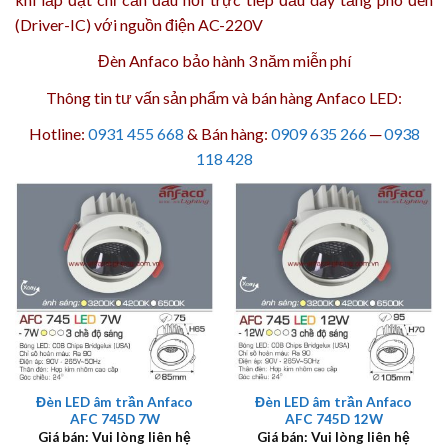
(Driver-IC) với nguồn điện AC-220V
Đèn Anfaco bảo hành 3 năm
miễn phí
Thông tin tư vấn sản phẩm và bán hàng Anfaco LED:
Hotline:
0931 455 668
& Bán hàng:
0909 635 266
─
0938
118 428
Đèn LED âm trần Anfaco
Đèn LED âm trần Anfaco
AFC 745D 7W
AFC 745D 12W
Giá bán: Vui lòng liên hệ
Giá bán: Vui lòng liên hệ