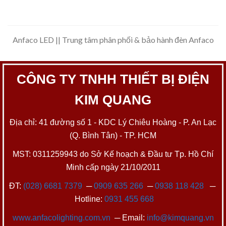
Anfaco LED || Trung tâm phân phối & bảo hành đèn Anfaco
CÔNG TY TNHH THIẾT BỊ ĐIỆN
KIM QUANG
Địa chỉ: 41 đường số 1 - KDC Lý Chiêu Hoàng - P. An Lạc
(Q. Bình Tân) - TP. HCM
MST: 0311259943 do Sở Kế hoạch & Đầu tư Tp. Hồ Chí
Minh cấp ngày 21/10/2011
ĐT:
(028) 6681 7379
─
0909 635 266
─
0938 118 428
─
Hotline:
0931 455 668
www.anfacolighting.com.vn
─ Email:
info@kimquang.vn