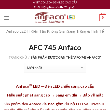
Skip
ANFACO LED - ĐÈN LED CAO CẤP
Chất lượng làm nên thương hiệu
to
content
0
Anfaco LED || Kiến Tạo Không Gian Sang Trọng & Tinh Tế
AFC-745 Anfaco
TRANG CHỦ
/
SẢN PHẨM ĐƯỢC GẮN THẺ “AFC-745 ANFACO”
®
Anfaco
LED ─ Đèn LED chiếu sáng cao cấp
Hiệu suất phát sáng cao ↔ Sáng êm dịu ↔ Bảo vệ mắt
Sản phẩm
đèn Anfaco
đã bao gồm đủ bộ LED và Driver-IC,
khi lắp đặt chỉ cần đấu nối trực tiếp đầu dây tăng phô đèn