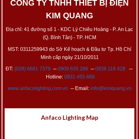
CÔNG TY TNHH THIẾT BỊ ĐIỆN
KIM QUANG
Địa chỉ: 41 đường số 1 - KDC Lý Chiêu Hoàng - P. An Lạc
(Q. Bình Tân) - TP. HCM
MST: 0311259943 do Sở Kế hoạch & Đầu tư Tp. Hồ Chí
Minh cấp ngày 21/10/2011
ĐT:
(028) 6681 7379
─
0909 635 266
─
0938 118 428
─
Hotline:
0931 455 668
www.anfacolighting.com.vn
─ Email:
info@kimquang.vn
Anfaco Lighting Map