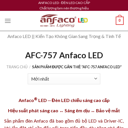
Skip
ANFACO LED - ĐÈN LED CAO CẤP
Chất lượng làm nên thương hiệu
to
content
0
Anfaco LED || Kiến Tạo Không Gian Sang Trọng & Tinh Tế
AFC-757 Anfaco LED
TRANG CHỦ
/
SẢN PHẨM ĐƯỢC GẮN THẺ “AFC-757 ANFACO LED”
®
Anfaco
LED ─ Đèn LED chiếu sáng cao cấp
Hiệu suất phát sáng cao ↔ Sáng êm dịu ↔ Bảo vệ mắt
Sản phẩm
đèn Anfaco
đã bao gồm đủ bộ LED và Driver-IC,
khi lắp đặt chỉ cần đấu nối trực tiếp đầu dây tăng phô đèn