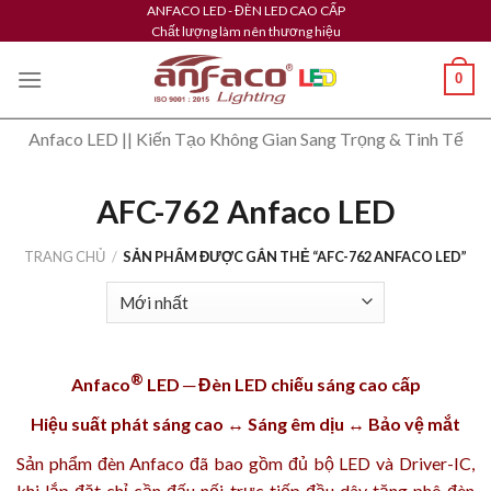
Skip
ANFACO LED - ĐÈN LED CAO CẤP
Chất lượng làm nên thương hiệu
to
content
0
Anfaco LED || Kiến Tạo Không Gian Sang Trọng & Tinh Tế
AFC-762 Anfaco LED
TRANG CHỦ
/
SẢN PHẨM ĐƯỢC GẮN THẺ “AFC-762 ANFACO LED”
®
Anfaco
LED ─ Đèn LED chiếu sáng cao cấp
Hiệu suất phát sáng cao ↔ Sáng êm dịu ↔ Bảo vệ mắt
Sản phẩm
đèn Anfaco
đã bao gồm đủ bộ LED và Driver-IC,
khi lắp đặt chỉ cần đấu nối trực tiếp đầu dây tăng phô đèn