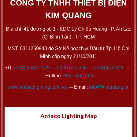
CÔNG TY TNHH THIẾT BỊ ĐIỆN
KIM QUANG
Địa chỉ: 41 đường số 1 - KDC Lý Chiêu Hoàng - P. An Lạc
(Q. Bình Tân) - TP. HCM
MST: 0311259943 do Sở Kế hoạch & Đầu tư Tp. Hồ Chí
Minh cấp ngày 21/10/2011
ĐT:
(028) 6681 7379
─
0909 635 266
─
0938 118 428
─
Hotline:
0931 455 668
www.anfacolighting.com.vn
─ Email:
info@kimquang.vn
Anfaco Lighting Map