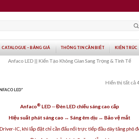
CATALOGUE – BẢNG GIÁ
THÔNG TIN CẦN BIẾT
KIẾN TRÚC
Anfaco LED || Kiến Tạo Không Gian Sang Trọng & Tinh Tế
Hiển thị tất cả 
NFACO LED”
®
Anfaco
LED ─ Đèn LED chiếu sáng cao cấp
Hiệu suất phát sáng cao ↔ Sáng êm dịu ↔ Bảo vệ mắt
iver-IC, khi lắp đặt chỉ cần đấu nối trực tiếp đầu dây tăng phô 