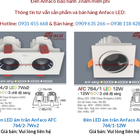
Đèn Anfaco bảo hành 3 năm
miễn phí
Thông tin tư vấn sản phẩm và bán hàng Anfaco LED:
Hotline:
0931 455 668
& Bán hàng:
0909 635 266
─
0938 118 42
+
n LED âm trần Anfaco AFC
Đèn LED âm trần Anfaco 
764/2-7Wx2
764/1-12W
Giá bán: Vui lòng liên hệ
Giá bán: Vui lòng liên hệ