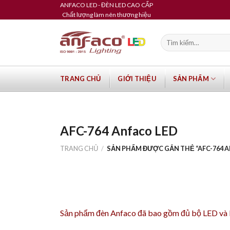
Skip
ANFACO LED - ĐÈN LED CAO CẤP
Chất lượng làm nên thương hiệu
to
content
Tìm
kiếm:
TRANG CHỦ
GIỚI THIỆU
SẢN PHẨM
AFC-764 Anfaco LED
TRANG CHỦ
/
SẢN PHẨM ĐƯỢC GẮN THẺ “AFC-764 A
Sản phẩm
đèn Anfaco
đã bao gồm đủ bộ LED và Dr