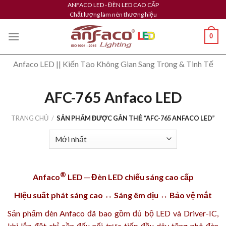
Skip
ANFACO LED - ĐÈN LED CAO CẤP
Chất lượng làm nên thương hiệu
to
content
0
Anfaco LED || Kiến Tạo Không Gian Sang Trọng & Tinh Tế
AFC-765 Anfaco LED
TRANG CHỦ
/
SẢN PHẨM ĐƯỢC GẮN THẺ “AFC-765 ANFACO LED”
®
Anfaco
LED ─ Đèn LED chiếu sáng cao cấp
Hiệu suất phát sáng cao ↔ Sáng êm dịu ↔ Bảo vệ mắt
Sản phẩm
đèn Anfaco
đã bao gồm đủ bộ LED và Driver-IC,
khi lắp đặt chỉ cần đấu nối trực tiếp đầu dây tăng phô đèn