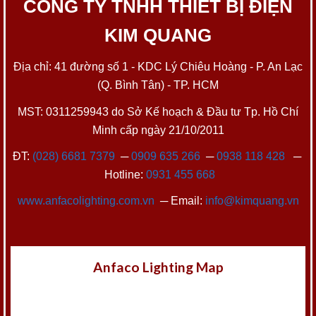
CÔNG TY TNHH THIẾT BỊ ĐIỆN
KIM QUANG
Địa chỉ: 41 đường số 1 - KDC Lý Chiêu Hoàng - P. An Lạc
(Q. Bình Tân) - TP. HCM
MST: 0311259943 do Sở Kế hoạch & Đầu tư Tp. Hồ Chí
Minh cấp ngày 21/10/2011
ĐT:
(028) 6681 7379
─
0909 635 266
─
0938 118 428
─
Hotline:
0931 455 668
www.anfacolighting.com.vn
─ Email:
info@kimquang.vn
Anfaco Lighting Map