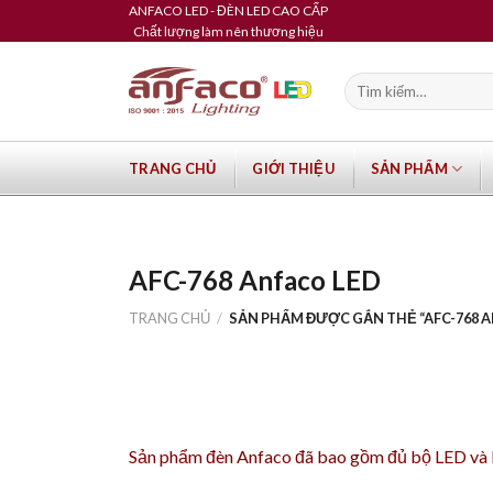
Skip
ANFACO LED - ĐÈN LED CAO CẤP
Chất lượng làm nên thương hiệu
to
content
Tìm
kiếm:
TRANG CHỦ
GIỚI THIỆU
SẢN PHẨM
AFC-768 Anfaco LED
TRANG CHỦ
/
SẢN PHẨM ĐƯỢC GẮN THẺ “AFC-768 A
Sản phẩm
đèn Anfaco
đã bao gồm đủ bộ LED và Dr