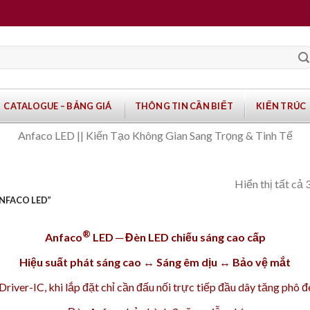
CATALOGUE – BẢNG GIÁ
THÔNG TIN CẦN BIẾT
KIẾN TRÚC
Anfaco LED || Kiến Tạo Không Gian Sang Trọng & Tinh Tế
Hiển thị tất cả 
NFACO LED”
®
Anfaco
LED ─ Đèn LED chiếu sáng cao cấp
Hiệu suất phát sáng cao ↔ Sáng êm dịu ↔ Bảo vệ mắt
iver-IC, khi lắp đặt chỉ cần đấu nối trực tiếp đầu dây tăng phô 