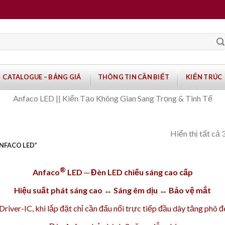
CATALOGUE – BẢNG GIÁ
THÔNG TIN CẦN BIẾT
KIẾN TRÚC
Anfaco LED || Kiến Tạo Không Gian Sang Trọng & Tinh Tế
Hiển thị tất cả 
NFACO LED”
®
Anfaco
LED ─ Đèn LED chiếu sáng cao cấp
Hiệu suất phát sáng cao ↔ Sáng êm dịu ↔ Bảo vệ mắt
iver-IC, khi lắp đặt chỉ cần đấu nối trực tiếp đầu dây tăng phô 