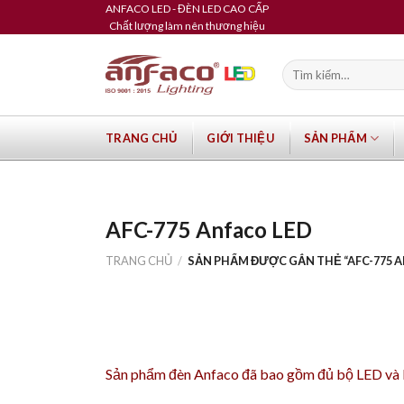
Skip
ANFACO LED - ĐÈN LED CAO CẤP
Chất lượng làm nên thương hiệu
to
content
Tìm
kiếm:
TRANG CHỦ
GIỚI THIỆU
SẢN PHẨM
AFC-775 Anfaco LED
TRANG CHỦ
/
SẢN PHẨM ĐƯỢC GẮN THẺ “AFC-775 A
Sản phẩm
đèn Anfaco
đã bao gồm đủ bộ LED và Dr