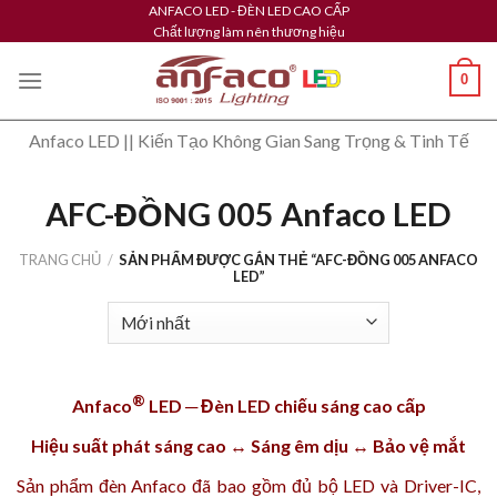
Skip
ANFACO LED - ĐÈN LED CAO CẤP
Chất lượng làm nên thương hiệu
to
content
0
Anfaco LED || Kiến Tạo Không Gian Sang Trọng & Tinh Tế
AFC-ĐỒNG 005 Anfaco LED
TRANG CHỦ
/
SẢN PHẨM ĐƯỢC GẮN THẺ “AFC-ĐỒNG 005 ANFACO
LED”
®
Anfaco
LED ─ Đèn LED chiếu sáng cao cấp
Hiệu suất phát sáng cao ↔ Sáng êm dịu ↔ Bảo vệ mắt
Sản phẩm
đèn Anfaco
đã bao gồm đủ bộ LED và Driver-IC,