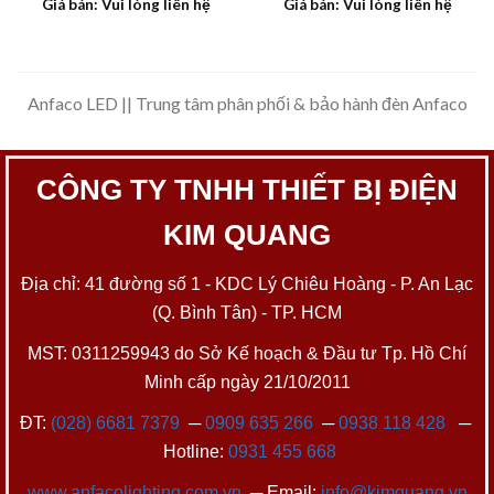
Giá bán: Vui lòng liên hệ
Giá bán: Vui lòng liên hệ
Anfaco LED || Trung tâm phân phối & bảo hành đèn Anfaco
CÔNG TY TNHH THIẾT BỊ ĐIỆN
KIM QUANG
Địa chỉ: 41 đường số 1 - KDC Lý Chiêu Hoàng - P. An Lạc
(Q. Bình Tân) - TP. HCM
MST: 0311259943 do Sở Kế hoạch & Đầu tư Tp. Hồ Chí
Minh cấp ngày 21/10/2011
ĐT:
(028) 6681 7379
─
0909 635 266
─
0938 118 428
─
Hotline:
0931 455 668
www.anfacolighting.com.vn
─ Email:
info@kimquang.vn