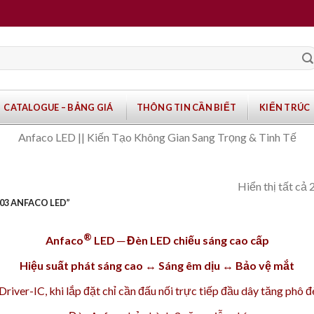
CATALOGUE – BẢNG GIÁ
THÔNG TIN CẦN BIẾT
KIẾN TRÚC
Anfaco LED || Kiến Tạo Không Gian Sang Trọng & Tinh Tế
Hiển thị tất cả 
03 ANFACO LED”
®
Anfaco
LED ─ Đèn LED chiếu sáng cao cấp
Hiệu suất phát sáng cao ↔ Sáng êm dịu ↔ Bảo vệ mắt
iver-IC, khi lắp đặt chỉ cần đấu nối trực tiếp đầu dây tăng phô 