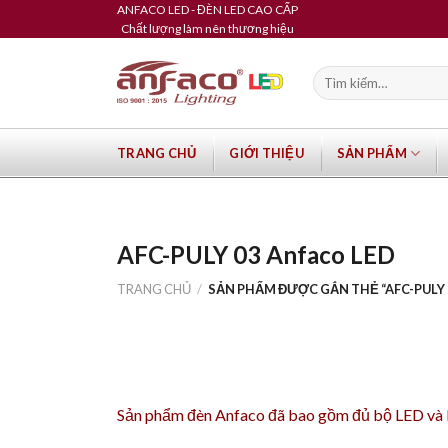
Skip
ANFACO LED - ĐÈN LED CAO CẤP
Chất lượng làm nên thương hiệu
to
content
Tìm
kiếm:
TRANG CHỦ
GIỚI THIỆU
SẢN PHẨM
AFC-PULY 03 Anfaco LED
TRANG CHỦ
/
SẢN PHẨM ĐƯỢC GẮN THẺ “AFC-PULY 
Sản phẩm
đèn Anfaco
đã bao gồm đủ bộ LED và Dr