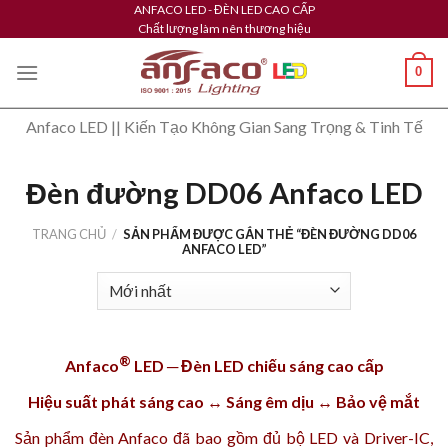
Skip
ANFACO LED - ĐÈN LED CAO CẤP
Chất lượng làm nên thương hiệu
to
content
0
Anfaco LED || Kiến Tạo Không Gian Sang Trọng & Tinh Tế
Đèn đường DD06 Anfaco LED
TRANG CHỦ
/
SẢN PHẨM ĐƯỢC GẮN THẺ “ĐÈN ĐƯỜNG DD06
ANFACO LED”
®
Anfaco
LED ─ Đèn LED chiếu sáng cao cấp
Hiệu suất phát sáng cao ↔ Sáng êm dịu ↔ Bảo vệ mắt
Sản phẩm
đèn Anfaco
đã bao gồm đủ bộ LED và Driver-IC,