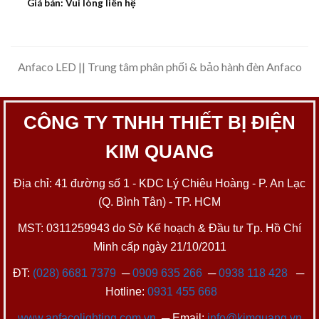
Giá bán: Vui lòng liên hệ
Anfaco LED || Trung tâm phân phối & bảo hành đèn Anfaco
CÔNG TY TNHH THIẾT BỊ ĐIỆN
KIM QUANG
Địa chỉ: 41 đường số 1 - KDC Lý Chiêu Hoàng - P. An Lạc
(Q. Bình Tân) - TP. HCM
MST: 0311259943 do Sở Kế hoạch & Đầu tư Tp. Hồ Chí
Minh cấp ngày 21/10/2011
ĐT:
(028) 6681 7379
─
0909 635 266
─
0938 118 428
─
Hotline:
0931 455 668
www.anfacolighting.com.vn
─ Email:
info@kimquang.vn