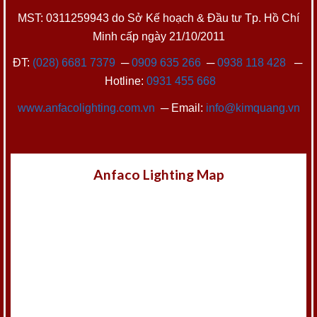
MST: 0311259943 do Sở Kế hoạch & Đầu tư Tp. Hồ Chí
Minh cấp ngày 21/10/2011
ĐT:
(028) 6681 7379
─
0909 635 266
─
0938 118 428
─
Hotline:
0931 455 668
www.anfacolighting.com.vn
─ Email:
info@kimquang.vn
Anfaco Lighting Map