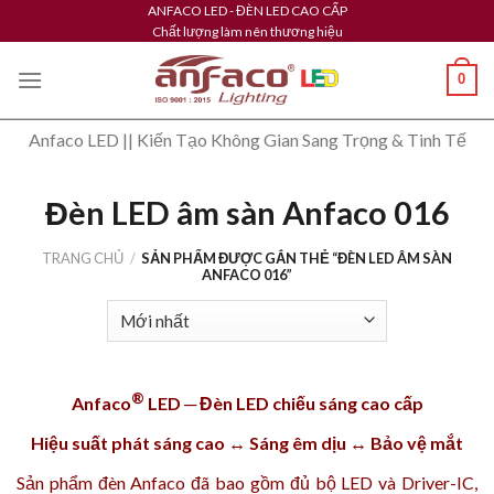
Skip
ANFACO LED - ĐÈN LED CAO CẤP
Chất lượng làm nên thương hiệu
to
content
0
Anfaco LED || Kiến Tạo Không Gian Sang Trọng & Tinh Tế
Đèn LED âm sàn Anfaco 016
TRANG CHỦ
/
SẢN PHẨM ĐƯỢC GẮN THẺ “ĐÈN LED ÂM SÀN
ANFACO 016”
®
Anfaco
LED ─ Đèn LED chiếu sáng cao cấp
Hiệu suất phát sáng cao ↔ Sáng êm dịu ↔ Bảo vệ mắt
Sản phẩm
đèn Anfaco
đã bao gồm đủ bộ LED và Driver-IC,