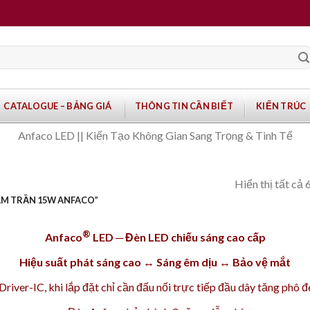
CATALOGUE – BẢNG GIÁ
THÔNG TIN CẦN BIẾT
KIẾN TRÚC
Anfaco LED || Kiến Tạo Không Gian Sang Trọng & Tinh Tế
Hiển thị tất cả 
ÂM TRẦN 15W ANFACO”
®
Anfaco
LED ─ Đèn LED chiếu sáng cao cấp
Hiệu suất phát sáng cao ↔ Sáng êm dịu ↔ Bảo vệ mắt
iver-IC, khi lắp đặt chỉ cần đấu nối trực tiếp đầu dây tăng phô 