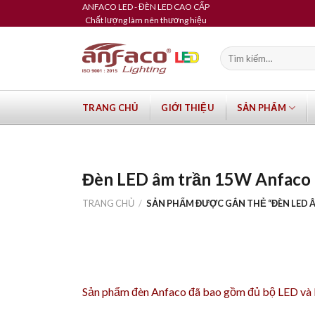
Skip
ANFACO LED - ĐÈN LED CAO CẤP
Chất lượng làm nên thương hiệu
to
content
Tìm
kiếm:
TRANG CHỦ
GIỚI THIỆU
SẢN PHẨM
Đèn LED âm trần 15W Anfaco
TRANG CHỦ
/
SẢN PHẨM ĐƯỢC GẮN THẺ “ĐÈN LED 
Sản phẩm
đèn Anfaco
đã bao gồm đủ bộ LED và Dr