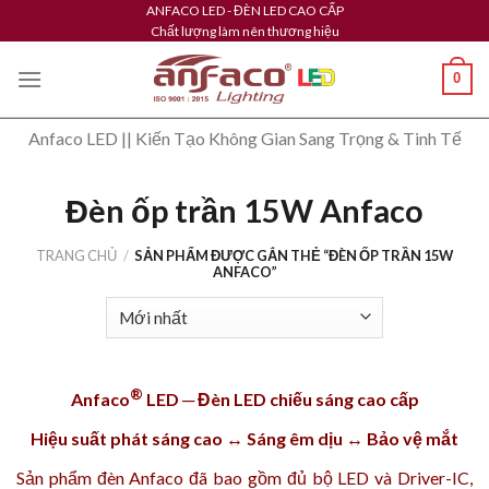
Skip
ANFACO LED - ĐÈN LED CAO CẤP
Chất lượng làm nên thương hiệu
to
content
0
Anfaco LED || Kiến Tạo Không Gian Sang Trọng & Tinh Tế
Đèn ốp trần 15W Anfaco
TRANG CHỦ
/
SẢN PHẨM ĐƯỢC GẮN THẺ “ĐÈN ỐP TRẦN 15W
ANFACO”
®
Anfaco
LED ─ Đèn LED chiếu sáng cao cấp
Hiệu suất phát sáng cao ↔ Sáng êm dịu ↔ Bảo vệ mắt
Sản phẩm
đèn Anfaco
đã bao gồm đủ bộ LED và Driver-IC,