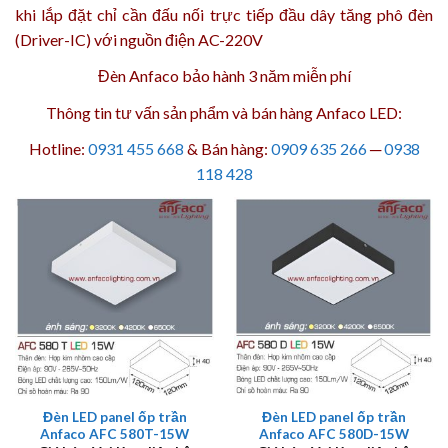
khi lắp đặt chỉ cần đấu nối trực tiếp đầu dây tăng phô đèn
(Driver-IC) với nguồn điện AC-220V
Đèn Anfaco bảo hành 3 năm
miễn phí
Thông tin tư vấn sản phẩm và bán hàng Anfaco LED:
Hotline:
0931 455 668
& Bán hàng:
0909 635 266
─
0938
118 428
Đèn LED panel ốp trần
Đèn LED panel ốp trần
Anfaco AFC 580T-15W
Anfaco AFC 580D-15W