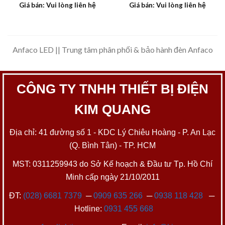
Giá bán: Vui lòng liên hệ
Giá bán: Vui lòng liên hệ
Anfaco LED || Trung tâm phân phối & bảo hành đèn Anfaco
CÔNG TY TNHH THIẾT BỊ ĐIỆN
KIM QUANG
Địa chỉ: 41 đường số 1 - KDC Lý Chiêu Hoàng - P. An Lạc
(Q. Bình Tân) - TP. HCM
MST: 0311259943 do Sở Kế hoạch & Đầu tư Tp. Hồ Chí
Minh cấp ngày 21/10/2011
ĐT:
(028) 6681 7379
─
0909 635 266
─
0938 118 428
─
Hotline:
0931 455 668