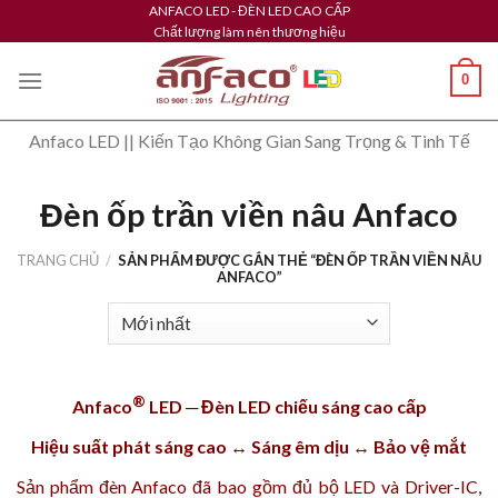
Skip
ANFACO LED - ĐÈN LED CAO CẤP
Chất lượng làm nên thương hiệu
to
content
0
Anfaco LED || Kiến Tạo Không Gian Sang Trọng & Tinh Tế
Đèn ốp trần viền nâu Anfaco
TRANG CHỦ
/
SẢN PHẨM ĐƯỢC GẮN THẺ “ĐÈN ỐP TRẦN VIỀN NÂU
ANFACO”
®
Anfaco
LED ─ Đèn LED chiếu sáng cao cấp
Hiệu suất phát sáng cao ↔ Sáng êm dịu ↔ Bảo vệ mắt
Sản phẩm
đèn Anfaco
đã bao gồm đủ bộ LED và Driver-IC,