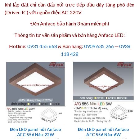
khi lắp đặt chỉ cần đấu nối trực tiếp đầu dây tăng phô đèn
(Driver-IC) với nguồn điện AC-220V
Đèn Anfaco bảo hành 3 năm
miễn phí
Thông tin tư vấn sản phẩm và bán hàng Anfaco LED:
Hotline:
0931 455 668
& Bán hàng:
0909 635 266
─
0938
118 428
Đèn LED panel nổi Anfaco
Đèn LED panel nổi Anfaco
AFC 556 Nâu-22W
AFC 556 Nâu-6W