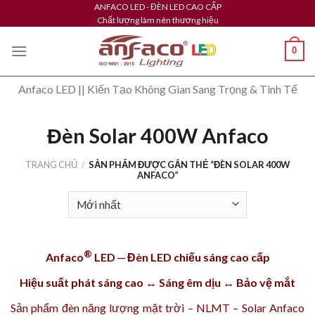
Skip
ANFACO LED - ĐÈN LED CAO CẤP
Chất lượng làm nên thương hiệu
to
content
0
Anfaco LED || Kiến Tạo Không Gian Sang Trọng & Tinh Tế
Đèn Solar 400W Anfaco
TRANG CHỦ
/
SẢN PHẨM ĐƯỢC GẮN THẺ “ĐÈN SOLAR 400W
ANFACO”
®
Anfaco
LED ─ Đèn LED chiếu sáng cao cấp
Hiệu suất phát sáng cao ↔ Sáng êm dịu ↔ Bảo vệ mắt
Sản phẩm
đèn năng lượng mặt trời – NLMT – Solar Anfaco