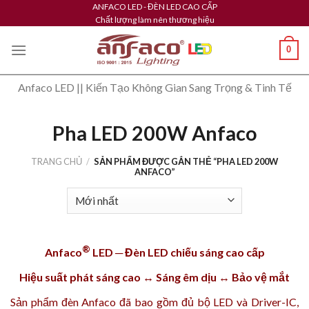
Skip
ANFACO LED - ĐÈN LED CAO CẤP
Chất lượng làm nên thương hiệu
to
content
0
Anfaco LED || Kiến Tạo Không Gian Sang Trọng & Tinh Tế
Pha LED 200W Anfaco
TRANG CHỦ
/
SẢN PHẨM ĐƯỢC GẮN THẺ “PHA LED 200W
ANFACO”
®
Anfaco
LED ─ Đèn LED chiếu sáng cao cấp
Hiệu suất phát sáng cao ↔ Sáng êm dịu ↔ Bảo vệ mắt
Sản phẩm
đèn Anfaco
đã bao gồm đủ bộ LED và Driver-IC,