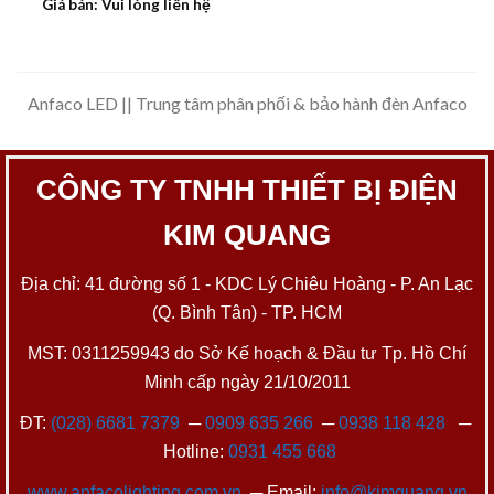
Giá bán: Vui lòng liên hệ
Anfaco LED || Trung tâm phân phối & bảo hành đèn Anfaco
CÔNG TY TNHH THIẾT BỊ ĐIỆN
KIM QUANG
Địa chỉ: 41 đường số 1 - KDC Lý Chiêu Hoàng - P. An Lạc
(Q. Bình Tân) - TP. HCM
MST: 0311259943 do Sở Kế hoạch & Đầu tư Tp. Hồ Chí
Minh cấp ngày 21/10/2011
ĐT:
(028) 6681 7379
─
0909 635 266
─
0938 118 428
─
Hotline:
0931 455 668
www.anfacolighting.com.vn
─ Email:
info@kimquang.vn